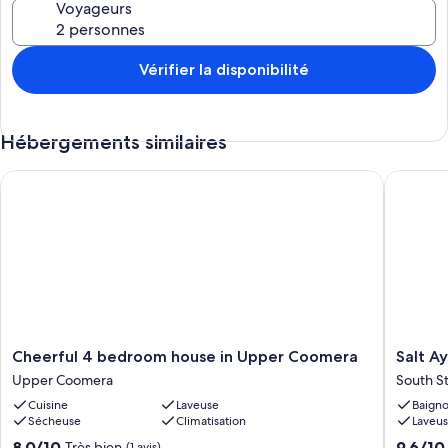
Voyageurs
>>Bedroom 1 (Master): King bed + walk-in robe + ensuite with dual
vanities & rain shower + Smart TV
>>Bedroom 2: Queen bed
>>Bedroom 3: Queen bed + Smart TV
Vérifier la disponibilité
>>Bedroom 4: Bunk bed with trundle (sleeps 4) + TV
>>Extras: Travel cot + highchair provided
Hébergements similaires
~~~~~~~~~~~~~~
✦ Bathrooms
~~~~~~~~~~~~~~
Cheerful 4 bedroom house in Upper Coomera
Salt Ayr
>>Master ensuite with dual vanities + rain shower
>>Shared family bathroom
>>Guest powder room (half bath)
~~~~~~~~~~~~~~
✦ Kitchen & Dining
~~~~~~~~~~~~~~
>>Fully equipped gourmet kitchen with oven, stovetop, microwave,
dishwasher
Cheerful
Salt
>>Large fridge with ice & water dispenser
Cheerful 4 bedroom house in Upper Coomera
Salt A
4
Ayre
>>Nespresso coffee machine + coffee pods, rice maker
Upper Coomera
South S
bedroom
Beach
>>Indoor dining table (seats 6) + breakfast bar
Cuisine
Laveuse
Baigno
house
House
>>Outdoor dining (seats 10) with Ziggy BBQ
Sécheuse
Climatisation
Laveu
in
Retreat
Upper
South
~~~~~~~~~~~~~~
8.0
9.6
8,0/10
9,6/10
Très bien
(1 avis)