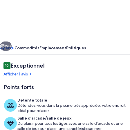
de
l’hébergement
Dream
World
Escape
cédent
Suivant
4BR
26+
Aperçu
Commodités
Emplacement
Politiques
Oxenford
-
Avis
Exceptionnel
10
10 sur 10 –
Pool,
Afficher 1 avis
Gym
Points forts
BBQ
Détente totale
Détendez-vous dans la piscine très appréciée, votre endroit
Cuisine privée
idéal pour relaxer.
Salle d’arcade/salle de jeux
Du plaisir pour tous les âges avec une salle d’arcade et une
salle de jeux sur place, une caractéristique rare.