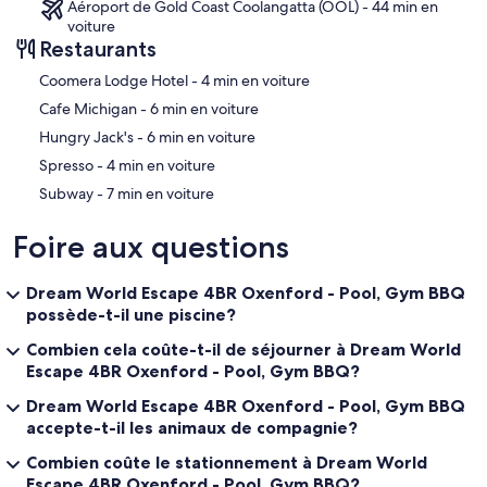
✦ Guest Infringements & Penalties
Aéroport de Gold Coast Coolangatta (OOL) - 44 min en
~~~~~~~~~~~~~~~~~~~~~~~~~~~~~~~~
voiture
>>Guests are liable for all costs from breaches or damages. Security
Restaurants
staff may inspect the property if issues arise.
‪Coomera Lodge Hotel - ‬4 min en voiture
>>Unauthorised guests: Bond forfeited + immediate eviction.
>>Parties / functions / gatherings: loss of Bond plus an additional
‪Cafe Michigan - ‬6 min en voiture
$3,000 fine + booking terminated with no refund.
‪Hungry Jack's - ‬6 min en voiture
>>Smoking: $1,000 “Smoke Damage” cleaning fee.
>>Security call-outs:
‪Spresso - ‬4 min en voiture
>>>>>>1st call-out: $250
‪Subway - ‬7 min en voiture
>>>>>>2nd call-out: $500 + immediate eviction.
>>Neighbour complaints / police involvement: Bond forfeited +
$3,000 fine.
Foire aux questions
~~~~~~~~~~~~~~~~
Dream World Escape 4BR Oxenford - Pool, Gym BBQ
✦ Security Bond
possède-t-il une piscine?
~~~~~~~~~~~~~~~~
>>A refundable security bond is required:
Combien cela coûte-t-il de séjourner à Dream World
****>>>>>>$2,000 – 4+ bedroom homes
Escape 4BR Oxenford - Pool, Gym BBQ?
>>Group stays ie Special occasion stays (boys/ girls weekends or
similar events – A higher bond of up to $5,000 may be required.
Dream World Escape 4BR Oxenford - Pool, Gym BBQ
Please contact us for approval before booking.
accepte-t-il les animaux de compagnie?
~~~~~~~~~~~~~~~~~~~~~~~~~~~~~~~~
Combien coûte le stationnement à Dream World
****Pets if applicable to Property:
Escape 4BR Oxenford - Pool, Gym BBQ?