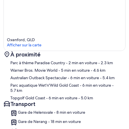
booking will be cancelled with no refund.
~~~~~~~~~~~~~~~~
✦ Guest Rules
~~~~~~~~~~~~~~~~
>>Parking is limited: maximum of 2 cars.
>>Special requests ( ie extra bedding) must be made 48 hours in
advance.
Oxenford, QLD
>>Last-minute requests incur a $100 setup fee (minimum 2 hours’
Afficher sur la carte
notice required).
>>Same-Day Booking Policy: Bookings must be made before 6:00
À proximité
pm. Bookings after this time must be cancelled within 1 hour for a
Carte
refund, otherwise the first night will be charged with no access.
Parc à thème Paradise Country
- 2 min en voiture
- 2.3 km
>>Bins must be placed out for collection on the correct night.
Warner Bros. Movie World
- 5 min en voiture
- 4.6 km
(Yellow recycling bins are collected every second week.)
Australian Outback Spectacular
- 6 min en voiture
- 5.4 km
>>This is a non-smoking property. Any cigarette butts found will
result in forfeiture of the bond.
Parc aquatique Wet'n'Wild Gold Coast
- 6 min en voiture
-
>>Neighbour complaints = immediate removal or cancellation of
5.7 km
booking
Topgolf Gold Coast
- 6 min en voiture
- 5.0 km
>>Accidental/deliberate damage will incur repair or replacement
Transport
charges.
>>Guests must leave the property in a clean condition and return
Gare de Helensvale - 8 min en voiture
furniture to original positions or additional fees apply.
Gare de Nerang - 18 min en voiture
~~~~~~~~~~~~~~~~~~~~~~~~~~~~~~~~