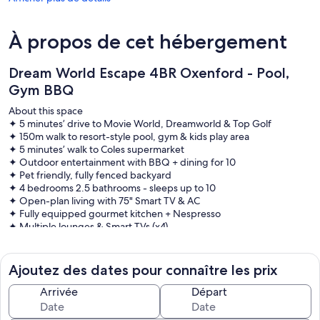
À propos de cet hébergement
Dream World Escape 4BR Oxenford - Pool,
Gym BBQ
About this space
✦ 5 minutes’ drive to Movie World, Dreamworld & Top Golf
✦ 150m walk to resort-style pool, gym & kids play area
✦ 5 minutes’ walk to Coles supermarket
✦ Outdoor entertainment with BBQ + dining for 10
✦ Pet friendly, fully fenced backyard
✦ 4 bedrooms 2.5 bathrooms - sleeps up to 10
✦ Open-plan living with 75" Smart TV & AC
✦ Fully equipped gourmet kitchen + Nespresso
✦ Multiple lounges & Smart TVs (x4)
✦ Secure parking for 2 cars
✦ Fast Wi-Fi 100 Mbps
Ajoutez des dates pour connaître les prix
The space
~~~~~~~~~~~~~~
Arrivée
Départ
✦ Sleeping Arrangements
~~~~~~~~~~~~~~