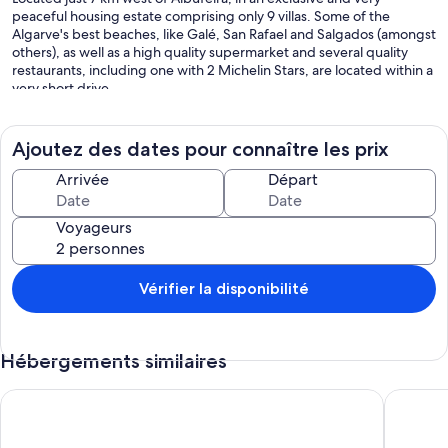
peaceful housing estate comprising only 9 villas. Some of the
Algarve's best beaches, like Galé, San Rafael and Salgados (amongst
others), as well as a high quality supermarket and several quality
restaurants, including one with 2 Michelin Stars, are located within a
very short drive.
Details
Outside Villa Ladeira is surronded by an immaculate garden,
Ajoutez des dates pour connaître les prix
featuring a stunning swimming pool area with sun loungers. A brick
barbecue is located at the rear of the property, just outside the
Arrivée
Départ
kitchen.
Voyageurs
Ground Floor Entrance hall. Living room with satellite TV, DVD player
and dining area. Kitchen with breakfast bar, ceramic hob, oven,
fridge / freezer, microwave, dishwasher, washing machine, electric
kettle, coffee maker, toaster and iron. 2 bedrooms (1 double, 1 twin).
Vérifier la disponibilité
2 Bathrooms (one ensuite)
First Floor 2 twin bedrooms, both with en suite shower rooms and
Hébergements similaires
private balconies with views across the Salted Golf Course to the sea
ADDITIONAL INFORMATION - AMENITIES -EXTRAS
Villa Marazul Quinta Amizade w/ Sea View, Games room, Salt
Villa Ja
Family friendly: free cot and high chair