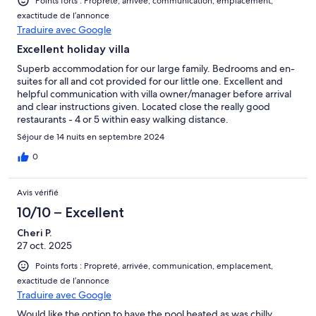
Points forts : Propreté, arrivée, communication, emplacement,
exactitude de l’annonce
Traduire avec Google
Excellent holiday villa
Superb accommodation for our large family. Bedrooms and en-
suites for all and cot provided for our little one. Excellent and
helpful communication with villa owner/manager before arrival
and clear instructions given. Located close the really good
restaurants - 4 or 5 within easy walking distance.
Séjour de 14 nuits en septembre 2024
0
Avis vérifié
10/10 – Excellent
Cheri P.
27 oct. 2025
Points forts : Propreté, arrivée, communication, emplacement,
exactitude de l’annonce
Traduire avec Google
Would like the option to have the pool heated as was chilly