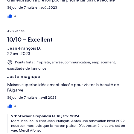
enfants. Le baby-foot est dégradé et nous avons pas pu
Séjour de 7 nuits en août 2023
l’utiliser, la grille du barbecue était inadaptée et pas
d’accessoires. La climatisation du rdc de la chambre fonctionnait
0
une fois sur deux. Les carrés de la piscine manquait ainsi que
certain pavé sur l’espace de vie. La table ainsi que les chaises
Avis vérifié
dehors sont pas du tout adapté à la villa ( vielles, peu de place,
peu de chaises, pas confortable et bancales).
10/10 – Excellent
Jean-François D.
22 avr. 2023
Points forts : Propreté, arrivée, communication, emplacement,
exactitude de l’annonce
Juste magique
Maison superbe idéalement placée pour visiter la beauté de
l’Algarve
Séjour de 7 nuits en avril 2023
0
VrboOwner a répondu le 18 janv. 2024
Merci beaucoup cher Jean-François, Apres une renovation hiver 2022
nous sommes ravis que la maison plaise ! D'autres améliorations est en
vue. Merci! Afonso