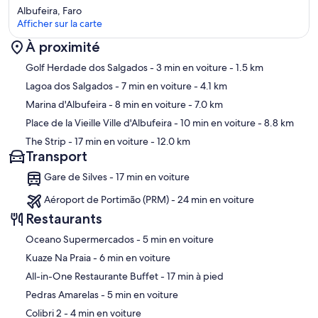
Albufeira, Faro
Afficher sur la carte
À proximité
Carte
Golf Herdade dos Salgados
- 3 min en voiture
- 1.5 km
Lagoa dos Salgados
- 7 min en voiture
- 4.1 km
Marina d'Albufeira
- 8 min en voiture
- 7.0 km
Place de la Vieille Ville d'Albufeira
- 10 min en voiture
- 8.8 km
The Strip
- 17 min en voiture
- 12.0 km
Transport
Gare de Silves - 17 min en voiture
Aéroport de Portimão (PRM) - 24 min en voiture
Restaurants
‪Oceano Supermercados - ‬5 min en voiture
‪Kuaze Na Praia - ‬6 min en voiture
‪All-in-One Restaurante Buffet - ‬17 min à pied
‪Pedras Amarelas - ‬5 min en voiture
‪Colibri 2 - ‬4 min en voiture