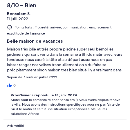
8/10 – Bien
Bensalem S.
11 juill. 2022
Points forts : Propreté, arrivée, communication, emplacement,
exactitude de l’annonce
Belle maison de vacances
Maison très jolie et très propre piscine super seul bémol les
jardiniers qui sont venu dans la semaine à 8h du matin avec leurs
tondeuse nous cassé la tête et au départ aussi nous on pas
laisser ranger nos valises tranquillement on a du faire sa
précipitamment sinon maison très bien situé il y a vraiment dans
a 10 min de la villa propriétaire sympa qui est disponible à tout
Séjour de 7 nuits en juillet 2022
moment et n'est pas dérangeant du tout
0
VrboOwner a répondu le 18 janv. 2024
Merci pour le comentaire cher Bensalem :) Nous avons depuis renové
la villa. Nous avons des instructions spercifiques pour ne pas fairte de
bruit le matin et ce fut une situation exceptionelle Meilleures
salutations Afonso
Avis vérifié