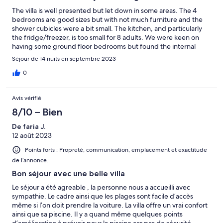
The villa is well presented but let down in some areas. The 4
bedrooms are good sizes but with not much furniture and the
shower cubicles were a bit small. The kitchen, and particularly
the fridge/freezer, is too small for 8 adults. We were keen on
having some ground floor bedrooms but found the internal
steps, some with marking tape and some without, were a
Séjour de 14 nuits en septembre 2023
concern for those in our party with visual difficulties. The dining
table outside the kitchen was just large enough but only had 6
0
chairs and didn't have good enough lighting for eating or
playing cards as we like to do in the evenings. The table wasn't
Avis vérifié
in a particularly good location at the back of the property with
no views at all. The pool is good but space around it and shade
8/10 – Bien
was in short supply - the awning needs some attention. The
De faria J.
description included a claim that satellite TV was available - this
12 août 2023
is not the case and we couldn't watch any World Cup Rugby on
free-to-air channels. Overall though, we enjoyed the location
Points forts : Propreté, communication, emplacement et exactitude
and our holiday but wouldn't return to this villa.
de l’annonce.
Bon séjour avec une belle villa
Le séjour a été agreable , la personne nous a accueilli avec
sympathie. Le cadre ainsi que les plages sont facile d’accès
même si l’on doit prendre la voiture. La villa offre un vrai confort
ainsi que sa piscine. Il y a quand même quelques points
d’amélioration à prévoir pour la piscine car pas de sécurité