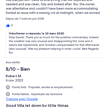
needed and was clean, tidy and looked after. Rui, the owner,
was attentative and couldn't have been more accommodating.
Sorted an issue with a missing cot at midnight, when we arrived
late but answered the phone straight away and had the cot
Séjour de 7 nuits en juin 2018
delivered and made up within 30 minutes. Also very helpful with
late checkout and moved us to adjacent villa with all amenities
0
free of charge for the whole day even though checkout was
VrboOwner a répondu le 22 mars 2020
12pm. Would definitely return and recommend both villa and
Dear Daniel, Thank you so much for the positive commentary. Indeed
owner.
the weather was very unusual and disappointing this June and it
seems like September and October compensated for that afterwards
(also unusual). Was my pleasure helping in what i could. Best Regards
Rui
Avis vérifié
8/10 – Bien
Robert M.
6 nov. 2023
Points forts : Propreté, arrivée et emplacement.
Points faibles : Exactitude de l’annonce
Traduire avec Google
Good Villa let down by little things