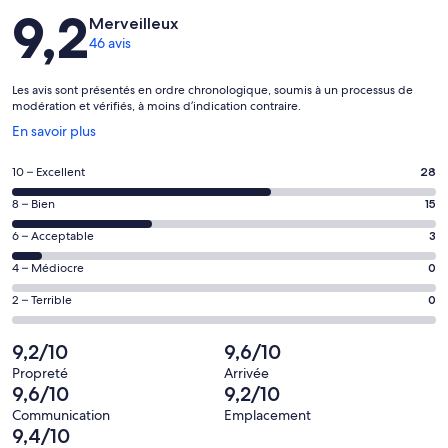
Avis
9,2
Merveilleux
46 avis
Les avis sont présentés en ordre chronologique, soumis à un processus de
modération et vérifiés, à moins d’indication contraire.
S’ouvre
En savoir plus
dans
une
Note
10 – Excellent
28
nouvelle
de 10
fenêtre
Note
8 – Bien
15
–
de 8
Excellent,
Note
6 – Acceptable
3
–
d’après
de 6
Bien,
Note
4 – Médiocre
0
28 avis
–
d’après
de 4
sur 46.
Acceptable,
Note
2 – Terrible
0
15 avis
–
d’après
de 2
sur 46.
Médiocre,
3 avis
–
9,2/10
9,6/10
d’après
sur 46.
Terrible,
0 avis
Propreté
Arrivée
d’après
9,6/10
9,2/10
sur 46.
0 avis
Communication
Emplacement
sur 46.
9,4/10