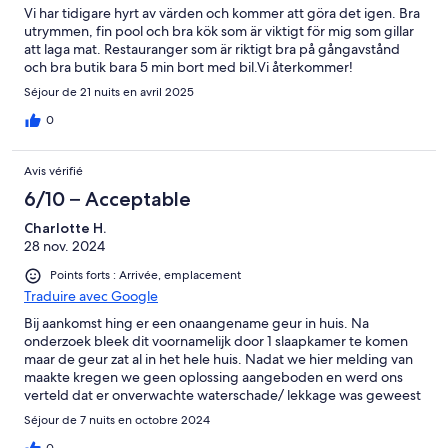
Vi har tidigare hyrt av värden och kommer att göra det igen. Bra
utrymmen, fin pool och bra kök som är viktigt för mig som gillar
att laga mat. Restauranger som är riktigt bra på gångavstånd
och bra butik bara 5 min bort med bil.Vi återkommer!
Séjour de 21 nuits en avril 2025
0
Avis vérifié
6/10 – Acceptable
Charlotte H.
28 nov. 2024
Points forts : Arrivée, emplacement
Traduire avec Google
Bij aankomst hing er een onaangename geur in huis. Na
onderzoek bleek dit voornamelijk door 1 slaapkamer te komen
maar de geur zat al in het hele huis. Nadat we hier melding van
maakte kregen we geen oplossing aangeboden en werd ons
verteld dat er onverwachte waterschade/ lekkage was geweest
eerder dit jaar. Hoewel we begrijpen dat dit uiterst vervelend is,
Séjour de 7 nuits en octobre 2024
was het ook voor ons erg teleurstellend dat we de slaapkamer
0