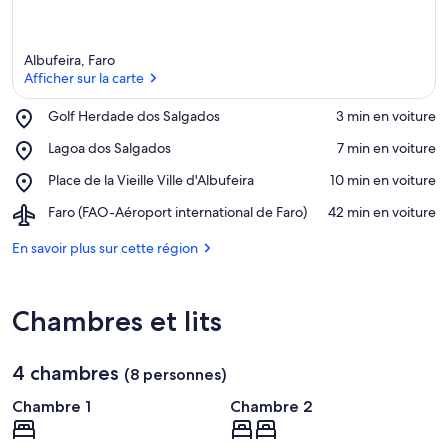
Albufeira, Faro
Afficher sur la carte
Place,
Golf Herdade dos Salgados
‪3 min en voiture‬
Golf
Afficher sur la carte
Place,
Lagoa dos Salgados
‪7 min en voiture‬
Herdade
Lagoa
dos
Place,
Place de la Vieille Ville d'Albufeira
‪10 min en voiture‬
dos
Salgados
Place
Salgados
Airport,
Faro (FAO-Aéroport international de Faro)
‪42 min en voiture‬
de
Faro
la
(FAO-
En savoir plus sur cette région
Vieille
Aéroport
Ville
international
d'Albufeira
de
Chambres et lits
Faro)
4 chambres
(8 personnes)
Chambre 1
Chambre 2