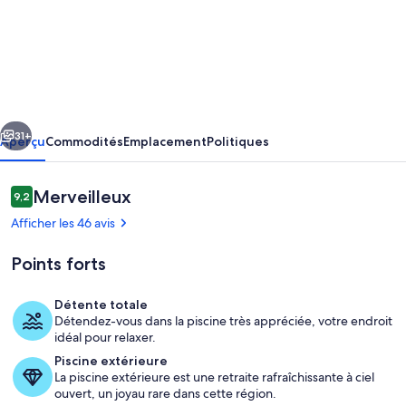
de
l’hébergement
Villa
Ladeira
-
cédent
Suivant
Private
31+
Aperçu
Commodités
Emplacement
Politiques
pool,
Sea
Avis
Merveilleux
9,2
9,2 sur 10 –
view,
Afficher les 46 avis
Smart
Points forts
tv,
games,
Détente totale
wifi,
Détendez-vous dans la piscine très appréciée, votre endroit
Extérieur
idéal pour relaxer.
Ac
Piscine extérieure
La piscine extérieure est une retraite rafraîchissante à ciel
ouvert, un joyau rare dans cette région.