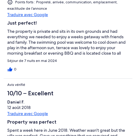
Points forts : Propreté, arrivée, communication, emplacement,
exactitude de l’annonce
Traduire avec Google
Just perfect!
The property is private and sits in its own grounds and had
everything we needed to enjoy a weeks getaway with friends
and family. The swimming pool was welcome to cool down and
play in the afternoon sun, terrace was lovely to enjoy your
morning breakfast or evening BBQ and is located close to all
amenities and within driving distance to the beaches and
Séjour de 7 nuits en mai 2024
surrounding areas. Perfect place to kick back and relax on its
own or as a base to explore the area. Would highly recommend
0
and would definitely go back again. The host and owner is
lovely, friendly and welcoming.
Avis vérifié
10/10 – Excellent
Daniel F.
12 août 2018
Traduire avec Google
Property was perfect
Spent a week here in June 2018. Weather wasn't great but the
villa was perfect. Gave us everything that we required and