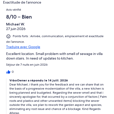
Exactitude de l’annonce
Avis
Avis vérifié
8/10 – Bien
Michael W.
27 juin 2026
Points forts : Arrivée, communication, emplacement et exactitude
de l’annonce.
Traduire avec Google
Excellent location. Small problem with smell of sewage in villa
down stairs. In need of updates to kitchen.
Séjour de 7 nuits en juin 2026
0
VrboOwner a répondu le 14 juill. 2026
Dear Michael, i thank you for the feedback and we can share that on
the basis of a progressive modernization of the villa, a new kitchen is
being planned and budgeted. Regarding the sewer smell and that i
sincerely apologise for, that occurred by a conjunction of factors ( Palm
roots and plastics and other unwanted items) blocking the sewer
outside the villa, we plan to rework the garden aspect and species,
eliminating any root issue and chance of a blockage. Kind Regards
Afonso