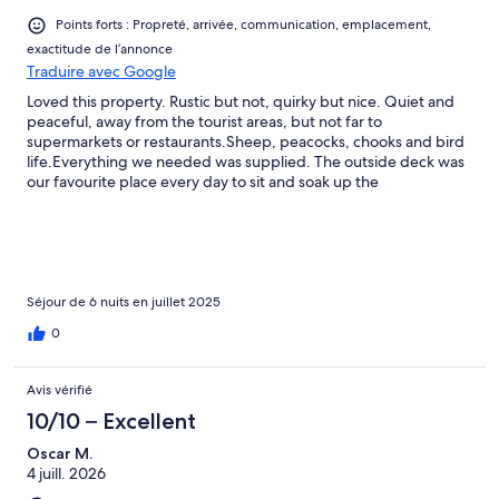
Points forts : Propreté, arrivée, communication, emplacement,
exactitude de l’annonce
Traduire avec Google
Loved this property. Rustic but not, quirky but nice. Quiet and
peaceful, away from the tourist areas, but not far to
supermarkets or restaurants.Sheep, peacocks, chooks and bird
life.Everything we needed was supplied. The outside deck was
our favourite place every day to sit and soak up the
atmosphere.Our hosts were friendly and helpful with local
attractions.We loved our stay here.
Séjour de 6 nuits en juillet 2025
0
Avis vérifié
10/10 – Excellent
Oscar M.
4 juill. 2026