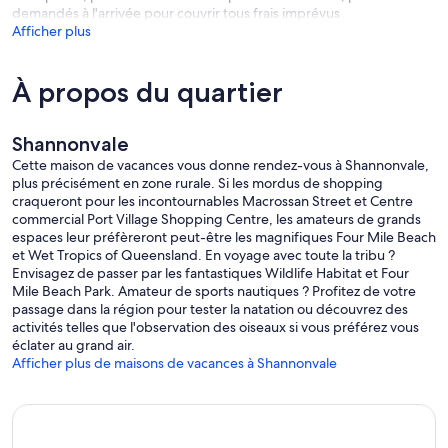
demandés à l'arrivée pour couvrir tous frais imprévus
Afficher plus
Vous entrerez en contact avec certains animaux de la ferme de la
résidence. La plupart sont confinés mais les poulets et les paons
sont en liberté. Si vous souhaitez rencontrer certains des plus
À propos du quartier
grands animaux, un temps d'alimentation peut être organisé.
Shannonvale
Cette maison de vacances vous donne rendez-vous à Shannonvale,
plus précisément en zone rurale. Si les mordus de shopping
craqueront pour les incontournables Macrossan Street et Centre
commercial Port Village Shopping Centre, les amateurs de grands
espaces leur préfèreront peut-être les magnifiques Four Mile Beach
et Wet Tropics of Queensland. En voyage avec toute la tribu ?
Envisagez de passer par les fantastiques Wildlife Habitat et Four
Mile Beach Park. Amateur de sports nautiques ? Profitez de votre
passage dans la région pour tester la natation ou découvrez des
activités telles que l'observation des oiseaux si vous préférez vous
éclater au grand air.
Afficher plus de maisons de vacances à Shannonvale