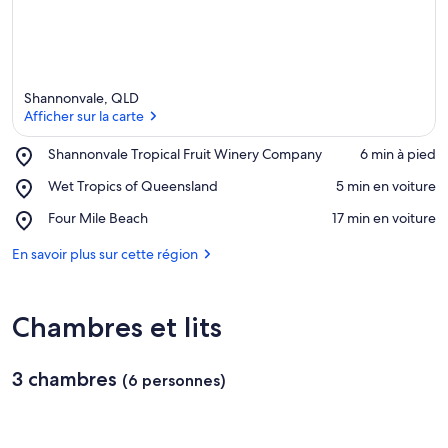
Shannonvale, QLD
Afficher sur la carte
Place,
Shannonvale Tropical Fruit Winery Company
‪6 min à pied‬
Shannonvale
Afficher sur la carte
Place,
Wet Tropics of Queensland
‪5 min en voiture‬
Tropical
Wet
Fruit
Place,
Four Mile Beach
‪17 min en voiture‬
Tropics
Winery
Four
of
Company
Mile
En savoir plus sur cette région
Queensland
Beach
Chambres et lits
3 chambres
(6 personnes)