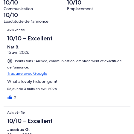
10/10
10/10
sur 16.
0 avis
Communication
Emplacement
sur 16.
10/10
Exactitude de l’annonce
Avis
Avis vérifié
10/10 – Excellent
Nat B.
15 avr. 2026
Points forts : Arrivée, communication, emplacement et exactitude
de l’annonce.
Traduire avec Google
What a lovely hidden gem!
Séjour de 3 nuits en avril 2026
0
Avis vérifié
10/10 – Excellent
Jacobus G.