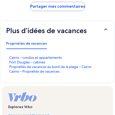
Partager mes commentaires
Plus d’idées de vacances
Propriétés de vacances
C
Cairns – condos et appartements
a
P
Port Douglas – cabines
i
o
P
Propriétés de vacances au bord de la plage – Cairns
r
r
r
C
Cairns – Propriétés de vacances
n
t
o
a
s
D
p
i
–
o
r
r
c
u
i
n
o
g
é
s
n
l
t
–
d
a
é
P
Explorez Vrbo
o
s
s
r
s
d
o