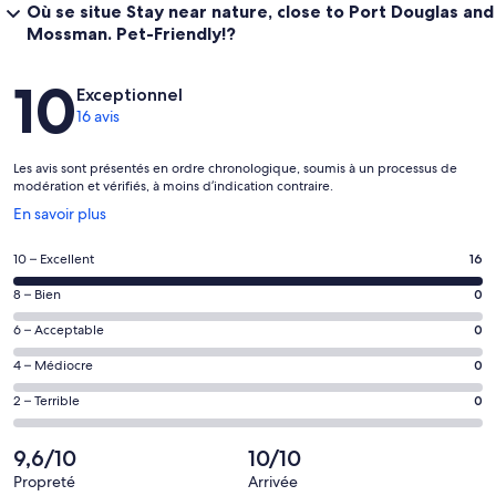
Où se situe Stay near nature, close to Port Douglas and
Mossman. Pet-Friendly!?
Avis
10
Exceptionnel
16 avis
Les avis sont présentés en ordre chronologique, soumis à un processus de
modération et vérifiés, à moins d’indication contraire.
S’ouvre
En savoir plus
dans
une
Note
10 – Excellent
16
nouvelle
de 10
fenêtre
Note
8 – Bien
0
–
de 8
Excellent,
Note
6 – Acceptable
0
–
d’après
de 6
Bien,
Note
4 – Médiocre
0
16 avis
–
d’après
de 4
sur 16.
Acceptable,
Note
2 – Terrible
0
0 avis
–
d’après
de 2
sur 16.
Médiocre,
0 avis
–
9,6/10
10/10
d’après
sur 16.
Terrible,
0 avis
Propreté
Arrivée
d’après