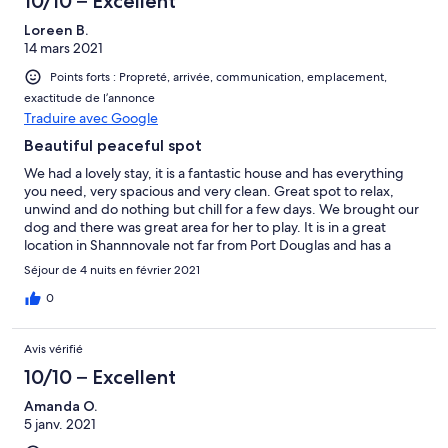
10/10 – Excellent
Loreen B.
14 mars 2021
Points forts : Propreté, arrivée, communication, emplacement,
exactitude de l’annonce
Traduire avec Google
Beautiful peaceful spot
We had a lovely stay, it is a fantastic house and has everything
you need, very spacious and very clean. Great spot to relax,
unwind and do nothing but chill for a few days. We brought our
dog and there was great area for her to play. It is in a great
location in Shannnovale not far from Port Douglas and has a
creek only 5min away to swim. Will certainly be back very soon.
Séjour de 4 nuits en février 2021
Only disappointment was with stayz they took our money and
confirmed the booking with us but never informed the owner
0
that we had booked. We were lucky that we contacted the
owner the day before and she was so lovely and thankfully the
Avis vérifié
property was still available for these dates.
10/10 – Excellent
Amanda O.
5 janv. 2021