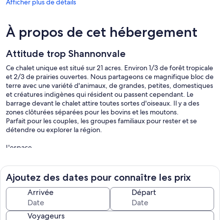
Afficher plus de détails
À propos de cet hébergement
Attitude trop Shannonvale
Ce chalet unique est situé sur 21 acres. Environ 1/3 de forêt tropicale
et 2/3 de prairies ouvertes. Nous partageons ce magnifique bloc de
terre avec une variété d'animaux, de grandes, petites, domestiques
et créatures indigènes qui résident ou passent cependant. Le
barrage devant le chalet attire toutes sortes d'oiseaux. Il y a des
zones clôturées séparées pour les bovins et les moutons.
Parfait pour les couples, les groupes familiaux pour rester et se
détendre ou explorer la région.
L'espace
Votre espace est une maison entière avec votre propre entrée.
Nous vivons sur la même propriété à 70 mètres dans une autre
Ajoutez des dates pour connaître les prix
maison, partageant la même allée.
Le barrage, à proximité du chalet, est clôturé pour les moutons mais
Arrivée
Départ
n'est pas sûr pour les enfants qui ne savent pas nager.
Pour votre commodité, le chalet dispose d'un bassin profond
Voyageurs
(coffre-fort pour la piscine) fabriqué à partir d'un réservoir d'eau en