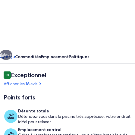
photos
de
l’hébergement
Stay
near
nature,
cédent
Suivant
close
22+
Aperçu
Commodités
Emplacement
Politiques
to
Port
Avis
Exceptionnel
10
10 sur 10 –
Douglas
Afficher les 16 avis
and
Points forts
Mossman.
Pet-
Détente totale
Friendly!
Détendez-vous dans la piscine très appréciée, votre endroit
Piscine
idéal pour relaxer.
Emplacement central