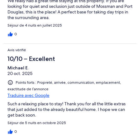
We really had a great time staying at this property. If you are
looking for quiet and seclusion just outside of Mossman and Port
Douglas, this is the place! A perfect base for taking day trips in
the surrounding area.
Séjour de 4 nuits en juillet 2025
0
Avis vérifié
10/10 – Excellent
Michael E.
20 oct. 2025
Points forts : Propreté, arrivée, communication, emplacement,
exactitude de l’annonce
Traduire avec Google
Such a relaxing place to stay! Thank you for all the little extras
that just added to the already beautiful home. I hope we can
get back soon.
Séjour de 5 nuits en octobre 2025
0