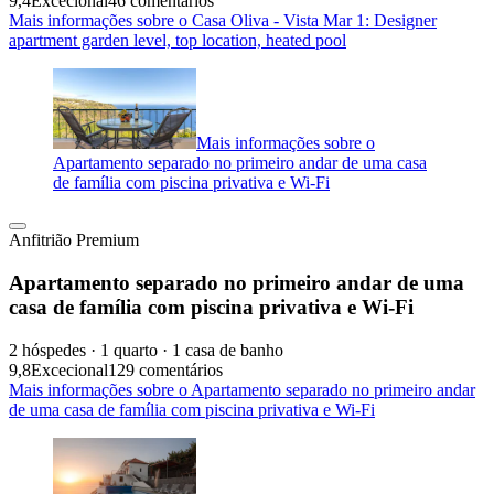
9,4
Excecional
46 comentários
Mais informações sobre o Casa Oliva - Vista Mar 1: Designer
apartment garden level, top location, heated pool
Mais informações sobre o
Apartamento separado no primeiro andar de uma casa
de família com piscina privativa e Wi-Fi
Anfitrião Premium
Apartamento separado no primeiro andar de uma
casa de família com piscina privativa e Wi-Fi
2 hóspedes · 1 quarto · 1 casa de banho
9,8
Excecional
129 comentários
Mais informações sobre o Apartamento separado no primeiro andar
de uma casa de família com piscina privativa e Wi-Fi