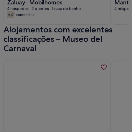
Zaluay- Mobilhomes
Manta
4 hóspedes · 2 quartos · 1 casa de banho
4 hóspede
4,0
1 comentário
4,0 de 10
(1
comentário)
Alojamentos com excelentes
classificações – Museo del
Carnaval
Mais informações sobre o Apartamento de luxo na praia em I
Mais info