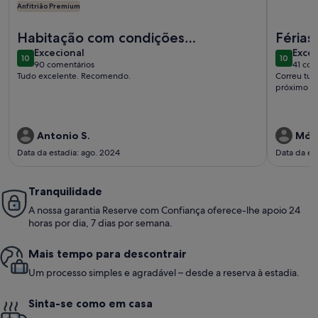
Anfitrião Premium
Mais informações sobre o Apartamento de luxo na praia em I
Mais info
Habitação com condições
Férias
excecional
exce
excelentes
Excecional
Excec
10
10
10 de 10
10 de 10
90 comentários
41 com
(90
(41
Tudo excelente. Recomendo.
Correu tud
comentários)
come
próximo de
Antonio S.
Móni
Data da estadia: ago. 2024
Data da est
Tranquilidade
A nossa garantia Reserve com Confiança oferece-lhe apoio 24
horas por dia, 7 dias por semana.
Mais tempo para descontrair
Um processo simples e agradável – desde a reserva à estadia.
Sinta-se como em casa