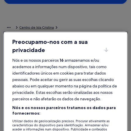
Centro de Isla Cristina
Alojamentos para férias perto de Museo del Carnaval
Preocupamo-nos com a sua
Encontre a casa de férias perfeita a curta distância de Museo del
privacidade
Carnaval. As casas de férias contam com as comodidades
necessárias para a sua família, os seus amigos ou o seu amigo de
Nós e os nossos parceiros
16
armazenamos e/ou
quatro patas, tais como banheira de hidromassagem e jardim. Seja
acedemos a informações num dispositivo, tais como
qual for a sua preferência, irá encontrar um alojamento que oferece
identificadores únicos em cookies para tratar dados
as comodidades indispensáveis, como uma casa acessível ou para
pessoais. Pode aceitar ou gerir as suas escolhas clicando
não fumadores.
abaixo ou em qualquer momento na página da política de
privacidade. Estas escolhas serão sinalizadas aos nossos
Alojamentos de férias com descontos
parceiros e não afetarão os dados de navegação.
semanais – Museo del Carnaval
Nós e os nossos parceiros tratamos os dados para
A exibir ofertas para as seguintes datas:
13/11 - 20/11
fornecermos:
Utilizar dados de geolocalização precisos. Procurar ativamente as
Galeria
Casa de Baga no coração de Ayamonte
Galeria
APARTAME
características do dispositivo para identificação. Armazenar e/ou
Muito bom
Excecio
8,2
(33 avaliações)
9,4
aceder a informações num dispositivo. Publicidade e conteúdos
de
de
Pontuação de 8,2 de um máximo de 10, Muito bom, (33 avaliações)
Pontuação 