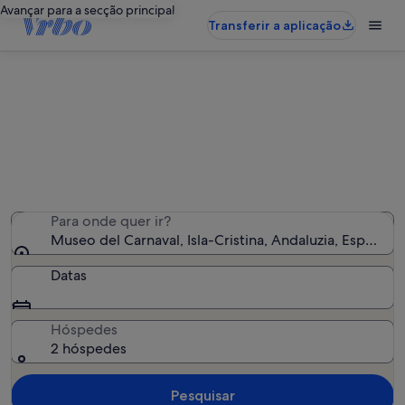
Avançar para a secção principal
Transferir a aplicação
Alojamentos de férias perto de
Museo del Carnaval
Encontrámos 2 029 alojamentos para férias - Insira as
suas datas para ver a disponibilidade
Para onde quer ir?
Museo del Carnaval, Isla-Cristina, Andaluzia, Espanha
Datas
Hóspedes
2 hóspedes
Pesquisar