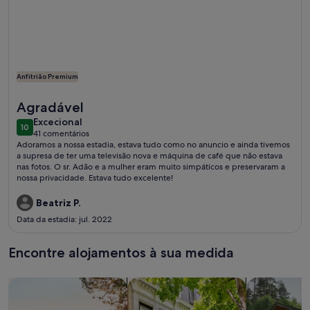
Anfitrião Premium
Mais informações sobre o Casa com Piscina, Próximo Mar, 
Agradável
excecional
Excecional
10
10 de 10
41 comentários
(41
Adoramos a nossa estadia, estava tudo como no anuncio e ainda tivemos
comentários)
a supresa de ter uma televisão nova e máquina de café que não estava
nas fotos. O sr. Adão e a mulher eram muito simpáticos e preservaram a
nossa privacidade. Estava tudo excelente!
Beatriz P.
Data da estadia: jul. 2022
Encontre alojamentos à sua medida
Pesquisar casas
Pesquisar apartamentos/apartamen
pesquisar c