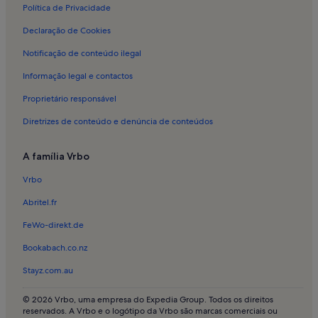
Política de Privacidade
Alojamento para férias em Praia de Esposende
Declaração de Cookies
Alojamento para férias em Feira de Barcelos
Notificação de conteúdo ilegal
Alojamento para férias em Marinhas
Informação legal e contactos
Alojamento para férias em Barcelos
Proprietário responsável
Alojamento para férias em Apúlia
Diretrizes de conteúdo e denúncia de conteúdos
Alojamento para férias em Antas
Alojamento para férias em Praia de Ofir
A família Vrbo
Alojamento para férias em Vila Cova e Feitos
Vrbo
Alojamento para férias em Esposende
Abritel.fr
Alojamento para férias em Fão
FeWo-direkt.de
Alojamento para férias em Barqueiros
Bookabach.co.nz
Alojamento para férias em Palmeira de Faro
Stayz.com.au
Alojamento para férias em Quintiães
Casas em Esposende
© 2026 Vrbo, uma empresa do Expedia Group. Todos os direitos
reservados. A Vrbo e o logótipo da Vrbo são marcas comerciais ou
Apartamentos em Esposende