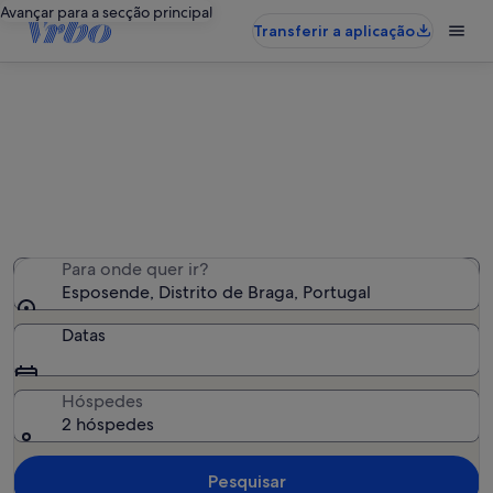
Avançar para a secção principal
Transferir a aplicação
Esposende: alojamentos com
piscina
Encontrámos 315 alojamentos com piscina — introduza
as datas de disponibilidade
Para onde quer ir?
Esposende, Distrito de Braga, Portugal
Datas
Hóspedes
2 hóspedes
Pesquisar