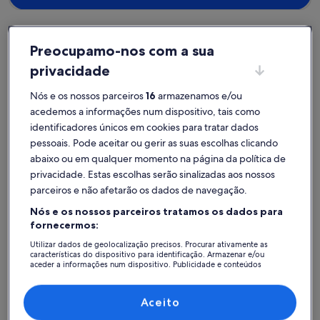
Preocupamo-nos com a sua
Distrito de Braga
Alojamentos com piscina em Esposende
privacidade
Veja alojamentos com piscina –
Nós e os nossos parceiros
16
armazenamos e/ou
Esposende
acedemos a informações num dispositivo, tais como
identificadores únicos em cookies para tratar dados
pessoais. Pode aceitar ou gerir as suas escolhas clicando
Mais informações sobre o Casa Pinhal - Waterfront Beach V
Mais info
abaixo ou em qualquer momento na página da política de
privacidade. Estas escolhas serão sinalizadas aos nossos
parceiros e não afetarão os dados de navegação.
Nós e os nossos parceiros tratamos os dados para
fornecermos:
Utilizar dados de geolocalização precisos. Procurar ativamente as
características do dispositivo para identificação. Armazenar e/ou
aceder a informações num dispositivo. Publicidade e conteúdos
personalizados, medição de publicidade e conteúdos, estudos de
audiência e desenvolvimento de serviços.
Lista de parceiros (fornecedores)
Aceito