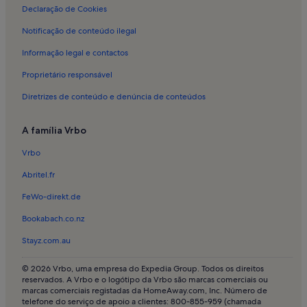
Declaração de Cookies
Alojamento para férias em Chão de Cevada
Notificação de conteúdo ilegal
Alojamento para férias em Marim
Informação legal e contactos
Alojamento para férias em Museu Regional do Algarve
Proprietário responsável
Alojamento para férias em Boavista
Diretrizes de conteúdo e denúncia de conteúdos
Alojamento para férias em Faro
Alojamento para férias em Belo Romão
A família Vrbo
Moradias de luxo em Fuseta
Vrbo
Rulotes e autocaravanas em Parque Natural da Ria Formosa
Abritel.fr
Casas em Ilha Do Farol
FeWo-direkt.de
Apartamentos em Olhão
Bookabach.co.nz
Casas em Olhão
Stayz.com.au
Moradias de luxo em Olhão
Moradias de luxo em São Brás de Alportel
© 2026 Vrbo, uma empresa do Expedia Group. Todos os direitos
reservados. A Vrbo e o logótipo da Vrbo são marcas comerciais ou
Quintas em Distrito de Faro
marcas comerciais registadas da HomeAway.com, Inc. Número de
telefone do serviço de apoio a clientes: 800-855-959 (chamada
Moradias de luxo em Distrito de Faro