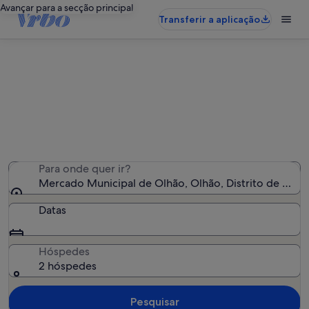
Avançar para a secção principal
Transferir a aplicação
Alojamentos de férias perto de
Mercado Municipal de Olhão
Encontrámos 4 890 alojamentos para férias - Insira as
suas datas para ver a disponibilidade
Para onde quer ir?
Mercado Municipal de Olhão, Olhão, Distrito de Faro,
Datas
Hóspedes
2 hóspedes
Pesquisar