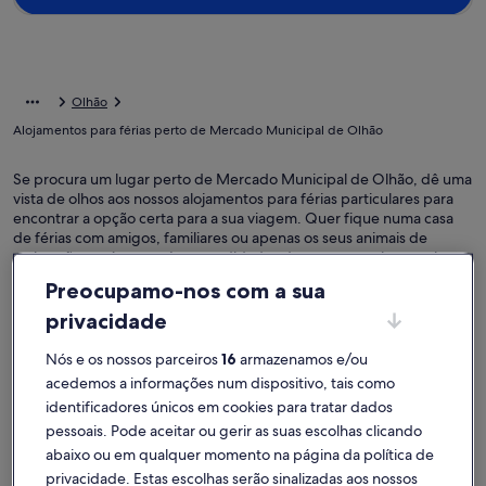
Olhão
Alojamentos para férias perto de Mercado Municipal de Olhão
Se procura um lugar perto de Mercado Municipal de Olhão, dê uma
vista de olhos aos nossos alojamentos para férias particulares para
encontrar a opção certa para a sua viagem. Quer fique numa casa
de férias com amigos, familiares ou apenas os seus animais de
estimação, terá acesso às comodidades de que necessita e muito
mais, como wi-fi e banheira de hidromassagem. Seja qual for a sua
Preocupamo-nos com a sua
preferência, encontrará um alojamento que oferece as
comodidades indispensáveis, como uma casa acessível ou para não
privacidade
fumadores.
Nós e os nossos parceiros
16
armazenamos e/ou
acedemos a informações num dispositivo, tais como
Alojamentos de férias com descontos
identificadores únicos em cookies para tratar dados
semanais – Mercado Municipal de Olhão
pessoais. Pode aceitar ou gerir as suas escolhas clicando
A exibir ofertas para as seguintes datas:
06/11 - 13/11
abaixo ou em qualquer momento na página da política de
privacidade. Estas escolhas serão sinalizadas aos nossos