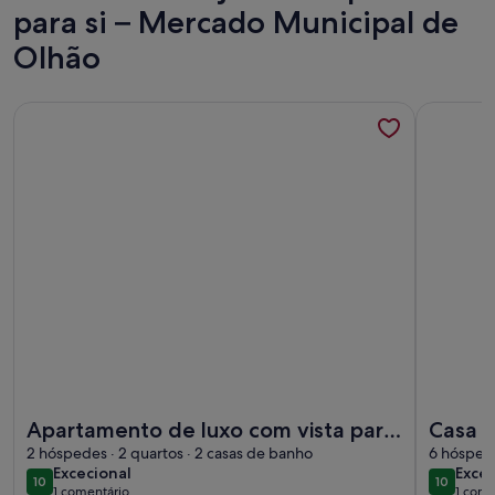
para si – Mercado Municipal de
Olhão
Mais informações sobre o Apartamento de luxo com vista par
Mais info
Mais informações sobre o Apartamento de luxo com vista par
Mais info
Apartamento de luxo com vista para
Casa B
o mar e piscina privativa
2 hóspedes · 2 quartos · 2 casas de banho
comfor
6 hóspede
excecional
exce
Excecional
Excec
by the
10
10
10 de 10
10 de 10
1 comentário
1 come