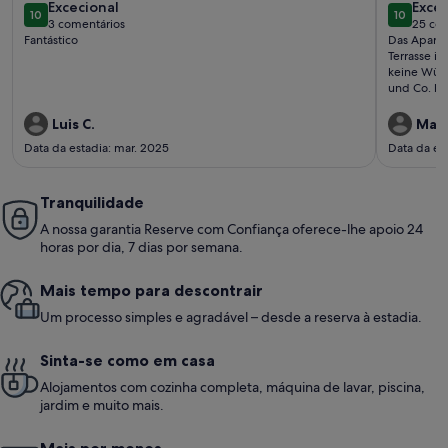
excecional
exce
Excecional
Platz
Excec
10
10
10 de 10
10 de 10
3 comentários
25 com
(3
(25
Fantástico
Das Apartm
comentários)
come
Terrasse is
keine Wünsche offen. Voll a
und Co. ha
Luis C.
Marl
Data da estadia: mar. 2025
Data da est
Tranquilidade
A nossa garantia Reserve com Confiança oferece-lhe apoio 24
horas por dia, 7 dias por semana.
Mais tempo para descontrair
Um processo simples e agradável – desde a reserva à estadia.
Sinta-se como em casa
Alojamentos com cozinha completa, máquina de lavar, piscina,
jardim e muito mais.
Mais por menos