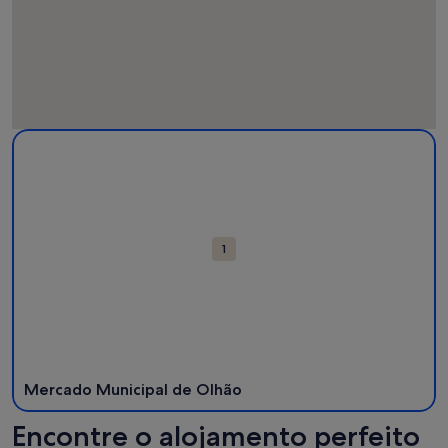
Atrações
Mais informações sobre Mercado Municipal de Olhão. Abre 
no
mapa
1
Mercado Municipal de Olhão
Encontre o alojamento perfeito