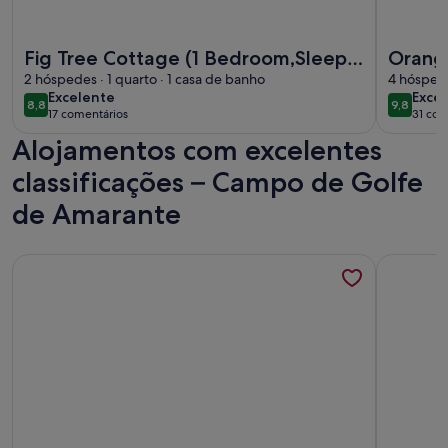
Mais informações sobre o Fig Tree Cottage (1 Bedroom,Slee
Mais info
Fig Tree Cottage (1 Bedroom,Sleeps
Orang
2)
2 hóspedes · 1 quarto · 1 casa de banho
sleeps
4 hóspede
excelente
exce
Excelente
Excec
8,8
9,8
8,8 de 10
9,8 de 1
17 comentários
31 com
(17
(31
Alojamentos com excelentes
comentários)
come
classificações – Campo de Golfe
de Amarante
Mais informações sobre o Casa Museu da Geada - Rural Hot
Mais info