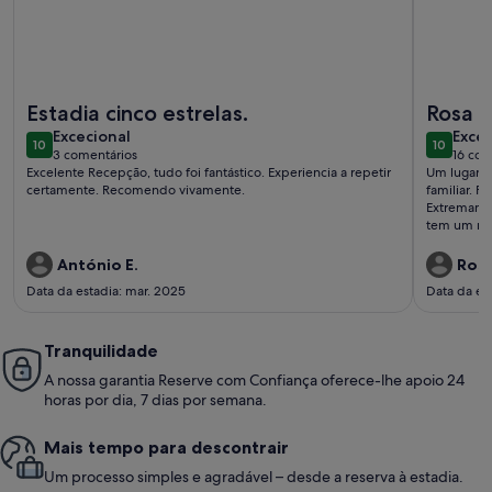
Mais informações sobre o Casa Museu da Geada - Rural Hot
Mais info
Estadia cinco estrelas.
Rosa 
excecional
exce
Excecional
Excec
10
10
10 de 10
10 de 10
3 comentários
16 com
(3
(16
Excelente Recepção, tudo foi fantástico. Experiencia a repetir
Um lugar c
comentários)
come
certamente. Recomendo vivamente.
familiar. 
Extremame
tem um res
exterior c
dúvida rep
António E.
Rosa
Data da estadia: mar. 2025
Data da est
Tranquilidade
A nossa garantia Reserve com Confiança oferece-lhe apoio 24
horas por dia, 7 dias por semana.
Mais tempo para descontrair
Um processo simples e agradável – desde a reserva à estadia.