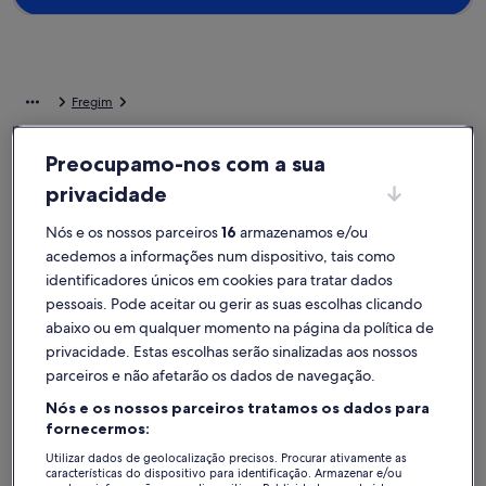
Fregim
Alojamentos para férias perto de Campo de Golfe de Amarante
Preocupamo-nos com a sua
Descubra uma seleção de alojamentos para férias perto de Campo
privacidade
de Golfe de Amarante que são perfeitos para a sua viagem. Quer
viaje com amigos, familiares ou animais de estimação, as casas de
Nós e os nossos parceiros
16
armazenamos e/ou
férias têm as comodidades ideais para passar bons momentos com
acedemos a informações num dispositivo, tais como
as pessoas mais importantes, como wi-fi e máquina de lavar e secar.
Seja qual for a sua preferência, encontrará um alojamento
identificadores únicos em cookies para tratar dados
adequado às necessidades de todos, tais como opções acessíveis
pessoais. Pode aceitar ou gerir as suas escolhas clicando
ou para não fumadores.
abaixo ou em qualquer momento na página da política de
privacidade. Estas escolhas serão sinalizadas aos nossos
Alojamentos de férias com descontos
parceiros e não afetarão os dados de navegação.
semanais – Campo de Golfe de Amarante
Nós e os nossos parceiros tratamos os dados para
fornecermos:
A exibir ofertas para as seguintes datas:
13/11 - 20/11
Utilizar dados de geolocalização precisos. Procurar ativamente as
características do dispositivo para identificação. Armazenar e/ou
Galeria
Quinta de Cabanas: Villa de luxo com piscina interior, vista
Galeria
Casa Nova