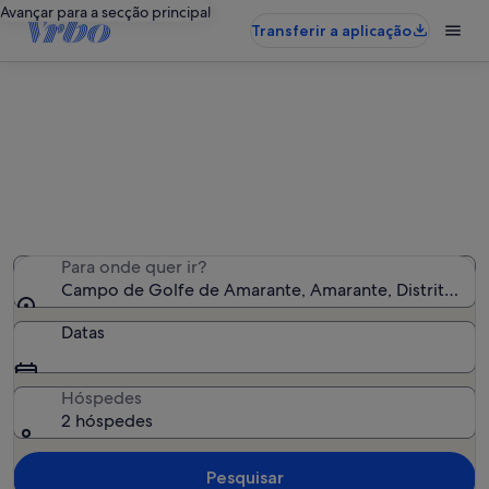
Avançar para a secção principal
Transferir a aplicação
Alojamentos de férias perto de
Campo de Golfe de Amarante
Encontrámos 847 alojamentos para férias - Insira as suas
datas para ver a disponibilidade
Para onde quer ir?
Campo de Golfe de Amarante, Amarante, Distrito do 
Datas
Hóspedes
2 hóspedes
Pesquisar