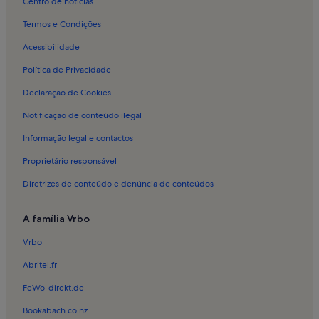
Centro de notícias
Alojamento para férias em Marco
Termos e Condições
Alojamento para férias em Vila Meã
Acessibilidade
Alojamento para férias em Lufrei
Política de Privacidade
Alojamento para férias em Vila Chã do Marão
Declaração de Cookies
Alojamento para férias em Tuias
Notificação de conteúdo ilegal
Alojamento para férias em São Mamede
Informação legal e contactos
Alojamento para férias em Jazente
Proprietário responsável
Alojamento para férias em Lixa
Diretrizes de conteúdo e denúncia de conteúdos
Alojamento para férias em Tabuado
Alojamento para férias em Castelões
A família Vrbo
Casas em Amarante
Vrbo
Moradias de luxo em Amarante
Abritel.fr
Apartamentos em Marco de Canaveses
FeWo-direkt.de
Casas de campo em Marco de Canaveses
Bookabach.co.nz