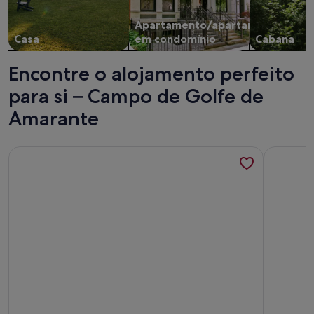
Douro.
Apartamento/apartamento
Casa
em condomínio
Cabana
Encontre o alojamento perfeito
para si – Campo de Golfe de
Amarante
Mais informações sobre o Fig Tree Cottage (1 Bedroom,Slee
Mais info