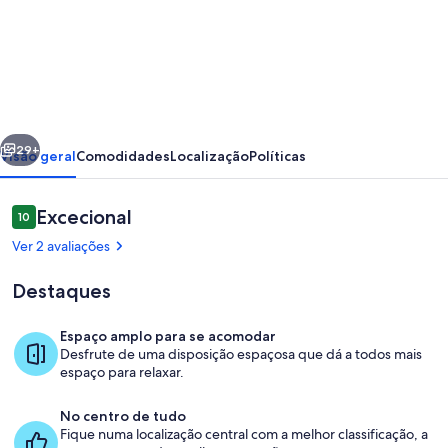
de
Casa
com
Piscina
Privada
erior
Seguinte
no
29+
Visão geral
Comodidades
Localização
Políticas
Centro
Povoa
Avaliações
Excecional
10
10 em 10
Lanhoso
Ver 2 avaliações
Destaques
Espaço amplo para se acomodar
Desfrute de uma disposição espaçosa que dá a todos mais
Interior
espaço para relaxar.
No centro de tudo
Fique numa localização central com a melhor classificação, a