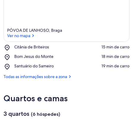
PÓVOA DE LANHOSO, Braga
Ver no mapa
Place,
Citânia de Briteiros
‪15 min de carro‬
Citânia
Ver no mapa
Place,
Bom Jesus do Monte
‪18 min de carro‬
de
Bom
Briteiros
Place,
Santuário do Sameiro
‪19 min de carro‬
Jesus
Santuário
do
do
Todas as informações sobre a zona
Monte
Sameiro
Quartos e camas
3 quartos
(6 hóspedes)