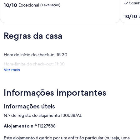
Cozin
Pontuação
Vieira
10/10
Montanh
Excecional
(1 avaliação)
de
do
Wi-
10.0
Pontuaç
Minho
Fi
10/10
de
de
e
um
10.0
Ar
máximo
de
Condici
Regras da casa
de
um
Guimarã
10,
máximo
Excecional,
de
Hora de início do check-in: 15:30
(1
10,
avaliação)
Excecion
Hora-limite do check-out: 11:30
(1
Ver mais
avaliaçã
Informações importantes
Informações úteis
N.º de registo do alojamento 130638/AL
Alojamento n.º
11227588
Este alojamento é gerido por um anfitrião particular (ou seja, uma