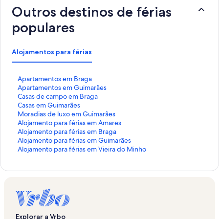
Outros destinos de férias
populares
Alojamentos para férias
H
Apartamentos em Braga
i
H
Apartamentos em Guimarães
p
i
H
Casas de campo em Braga
e
p
i
H
Casas em Guimarães
r
e
p
i
H
Moradias de luxo em Guimarães
l
r
e
p
i
H
Alojamento para férias em Amares
i
l
r
e
p
i
H
Alojamento para férias em Braga
g
i
l
r
e
p
i
H
Alojamento para férias em Guimarães
a
g
i
l
r
e
p
i
H
Alojamento para férias em Vieira do Minho
ç
a
g
i
l
r
e
p
i
ã
ç
a
g
i
l
r
e
p
o
ã
ç
a
g
i
l
r
e
p
o
ã
ç
a
g
i
l
r
a
p
o
ã
ç
a
g
i
l
d
a
p
o
ã
ç
a
g
i
r
d
a
p
o
ã
ç
a
g
Explorar a Vrbo