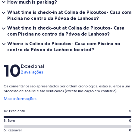
How much is parking?
What time is check-in at Colina de Picoutos- Casa com
Piscina no centro da Póvoa de Lanhoso?
What time is check-out at Colina de Picoutos- Casa
com Piscina no centro da Póvoa de Lanhoso?
Where is Colina de Picoutos- Casa com Piscina no
centro da Póvoa de Lanhoso located?
Avaliações
10
Excecional
2 avaliações
Os comentários são apresentados por ordem cronológica, estão sujeitos a um
processo de análise e são verificados (exceto indicação em contrário).
Abre
Mais informações
numa
nova
Pontuação
10: Excelente
2
janela
de
Pontuação
8: Bom
0
10,
de
o
Pontuação
6: Razoável
0
8,