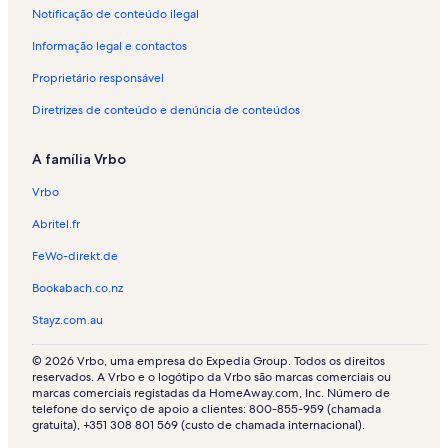
a
g
m
f
a
r
a
Notificação de conteúdo ilegal
r
a
G
é
f
a
r
ã
u
r
é
f
a
Informação legal e contactos
e
i
i
r
é
f
s
m
a
i
r
é
Proprietário responsável
a
s
a
i
r
r
e
s
a
i
Diretrizes de conteúdo e denúncia de conteúdos
ã
m
e
s
a
e
A
m
e
s
A família Vrbo
s
m
B
m
e
a
r
G
m
Vrbo
r
a
u
V
e
g
i
i
Abritel.fr
s
a
m
e
a
i
FeWo-direkt.de
r
r
Bookabach.co.nz
ã
a
e
d
Stayz.com.au
s
o
M
© 2026 Vrbo, uma empresa do Expedia Group. Todos os direitos
i
reservados. A Vrbo e o logótipo da Vrbo são marcas comerciais ou
n
marcas comerciais registadas da HomeAway.com, Inc. Número de
h
telefone do serviço de apoio a clientes: 800-855-959 (chamada
o
gratuita), +351 308 801 569 (custo de chamada internacional).