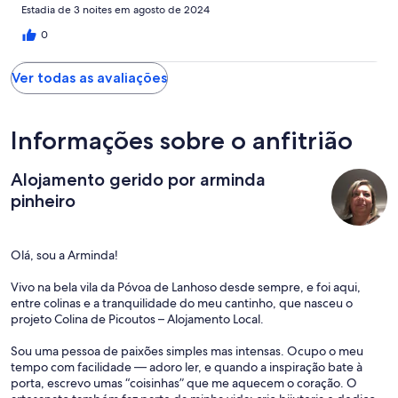
Arminda, ha sido una anfitriona de 10, haciéndonos la estancia lo
Estadia de 3 noites em agosto de 2024
más agradable posible y siempre disponible ante cualquier
duda o petición. más
0
Ver todas as avaliações
Informações sobre o anfitrião
Alojamento gerido por arminda
pinheiro
Olá, sou a Arminda!
Vivo na bela vila da Póvoa de Lanhoso desde sempre, e foi aqui,
entre colinas e a tranquilidade do meu cantinho, que nasceu o
projeto Colina de Picoutos – Alojamento Local.
Sou uma pessoa de paixões simples mas intensas. Ocupo o meu
tempo com facilidade — adoro ler, e quando a inspiração bate à
porta, escrevo umas “coisinhas” que me aquecem o coração. O