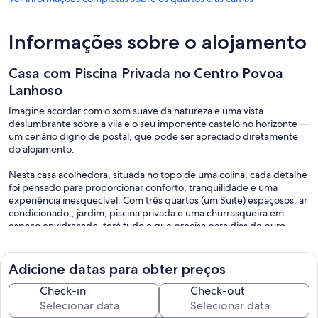
Informações sobre o alojamento
Casa com Piscina Privada no Centro Povoa
Lanhoso
Imagine acordar com o som suave da natureza e uma vista
deslumbrante sobre a vila e o seu imponente castelo no horizonte —
um cenário digno de postal, que pode ser apreciado diretamente
do alojamento.
Nesta casa acolhedora, situada no topo de uma colina, cada detalhe
foi pensado para proporcionar conforto, tranquilidade e uma
experiência inesquecível. Com três quartos (um Suite) espaçosos, ar
condicionado,, jardim, piscina privada e uma churrasqueira em
espaço envidraçado, terá tudo o que precisa para dias de puro
descanso — com a casa inteira reservada só para si.
Durante o dia, aventure-se pelos trilhos de caminhada que se
Adicione datas para obter preços
encontram nas redondezas e descubra a beleza natural e histórica
da região. Os principais pontos turísticos, como o Castelo, estão a
Check-in
Check-out
poucos minutos de distância, ideais para passeios culturais e fotos
memoráveis.