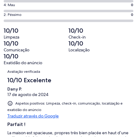
que
de
o
Pontuação
4: Mau
0
significa
6,
que
de
“Excelente”.
o
Pontuação
2: Péssimo
0
significa
4,
2
que
de
“Bom”.
o
de
significa
2,
10/10
10/10
0
que
2
“Razoável”.
o
de
significa
Limpeza
Check-in
avaliações.
0
que
10/10
10/10
2
“Mau”.
de
significa
avaliações.
0
Comunicação
Localização
2
“Péssimo”.
10/10
de
avaliações.
0
2
Exatidão do anúncio
de
Avaliações
avaliações.
Avaliação verificada
2
avaliações.
10/10 Excelente
Dany P.
17 de agosto de 2024
Aspetos positivos: Limpeza, check-in, comunicação, localização e
exatidão do anúncio
Traduzir através do Google
Parfait !
La maison est spacieuse, propres très bien placée en haut d’une