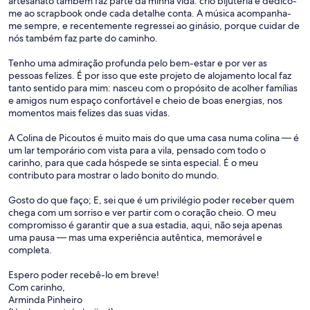
artesanato também faz parte da minha vida: crio bijuteria e dedico-
me ao scrapbook onde cada detalhe conta. A música acompanha-
me sempre, e recentemente regressei ao ginásio, porque cuidar de
nós também faz parte do caminho.
Tenho uma admiração profunda pelo bem-estar e por ver as
pessoas felizes. É por isso que este projeto de alojamento local faz
tanto sentido para mim: nasceu com o propósito de acolher famílias
e amigos num espaço confortável e cheio de boas energias, nos
momentos mais felizes das suas vidas.
A Colina de Picoutos é muito mais do que uma casa numa colina — é
um lar temporário com vista para a vila, pensado com todo o
carinho, para que cada hóspede se sinta especial. É o meu
contributo para mostrar o lado bonito do mundo.
Gosto do que faço; E, sei que é um privilégio poder receber quem
chega com um sorriso e ver partir com o coração cheio. O meu
compromisso é garantir que a sua estadia, aqui, não seja apenas
uma pausa — mas uma experiência autêntica, memorável e
completa.
Espero poder recebê-lo em breve!
Com carinho,
Arminda Pinheiro