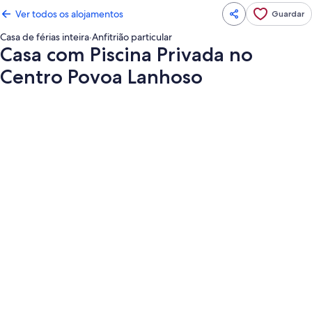
Ver todos os alojamentos
Guardar
Casa de férias inteira
·
Anfitrião particular
Casa com Piscina Privada no
Centro Povoa Lanhoso
Galeria
de
imagens