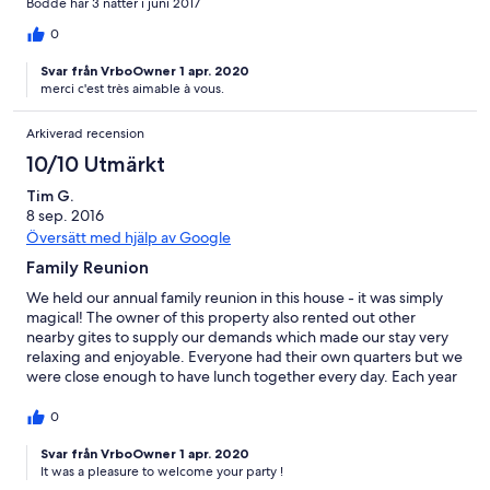
Bodde här 3 nätter i juni 2017
0
Svar från VrboOwner 1 apr. 2020
merci c'est très aimable à vous.
Arkiverad recension
10/10 Utmärkt
Tim G.
8 sep. 2016
Översätt med hjälp av Google
Family Reunion
We held our annual family reunion in this house - it was simply
magical! The owner of this property also rented out other
nearby gites to supply our demands which made our stay very
relaxing and enjoyable. Everyone had their own quarters but we
were close enough to have lunch together every day. Each year
we like to find a new spot - but we may change our mind after
staying here!
0
Svar från VrboOwner 1 apr. 2020
It was a pleasure to welcome your party !