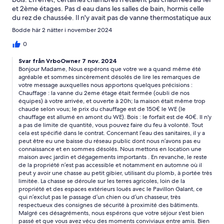
et 2ème étages. Pas d eau dans les salles de bain, hormis celle
du rez de chaussée. Il n'y avait pas de vanne thermostatique aux
radiateurs, Monsieur Wiard est venu le vendredi soir pour
Bodde här 2 nätter i november 2024
mettre une vanne dans une chambre, mais le problème n a pas
été résolu. Je lui ai laissé un message le samedi matin, et il est
0
resté sans réponse. La grande pièce de vie est très agréable et
Svar från VrboOwner 7 nov. 2024
conviviale. Reste les extérieurs que nous n avons pas pu voir car
Bonjour Madame, Nous espérons que votre we a quand même été
nous sommes restés dans la location, il y avait une partie de
agréable et sommes sincèrement désolés de lire les remarques de
chasse au pied du gîte, au point que quand nous avons voulu
votre message auxquelles nous apportons quelques précisions :
juste prendre un peu l air en fin d après midi un projectile nous
Chauffage : la vanne du 2eme étage était fermée (oubli de nos
est passé au dessus de la tête.. En résumé, nous avons testé la
équipes) à votre arrivée, et ouverte à 20h; la maison était même trop
vie de chateau mais on ne recommencera pas.
chaude selon vous; le prix du chauffage est de 150€ le WE (le
chauffage est allumé en amont du WE). Bois : le forfait est de 40€. Il n'y
a pas de limite de quantité, vous pouvez faire du feu à volonté. Tout
cela est spécifié dans le contrat. Concernant l’eau des sanitaires, il y a
peut être eu une baisse du réseau public dont nous n’avons pas eu
connaissance et en sommes désolés. Nous mettons en location une
maison avec jardin et dégagements importants . En revanche, le reste
de la propriété n’est pas accessible et notamment en automne où il
peut y avoir une chasse au petit gibier, utilisant du plomb, à portée très
limitée. La chasse se déroule sur les terres agricoles, loin de la
propriété et des espaces extérieurs loués avec le Pavillon Galant, ce
qui n’exclut pas le passage d’un chien ou d’un chasseur, très
respectueux des consignes de sécurité à proximité des bâtiments.
Malgré ces désagréments, nous espérons que votre séjour s'est bien
passé et que vous avez vécu des moments conviviaux entre amis. Bien