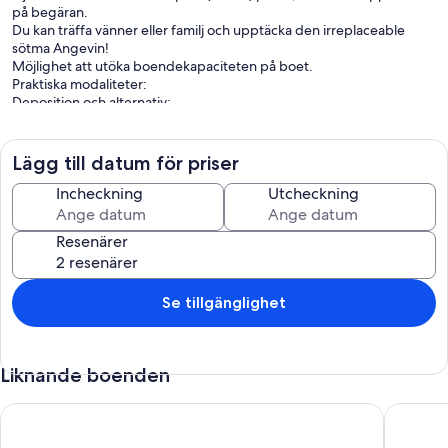
på begäran.
Du kan träffa vänner eller familj och upptäcka den irreplaceable
sötma Angevin!
Möjlighet att utöka boendekapaciteten på boet.
Praktiska modaliteter:
Deposition och alternativ:
50% deposition vid bokning, balans betalas vid ingången till
lokalerna.
En deposition på 1000 € för hyran och en deposition på 150 € för
Lägg till datum för priser
rengöring / selektiv sortering kommer att begäras vid ingången till
lokalerna, kontroller som inte betalas utan anledning.
Incheckning
Utcheckning
Alternativ: Städning (200 €), Lakan, Handdukar, Centralvärme och
Pool (pool öppen under säsong)
Resenärer
Se tillgänglighet
.
Liknande boenden
Typiskt Angevine bondgård, uppvärmd pool
FAMILY H