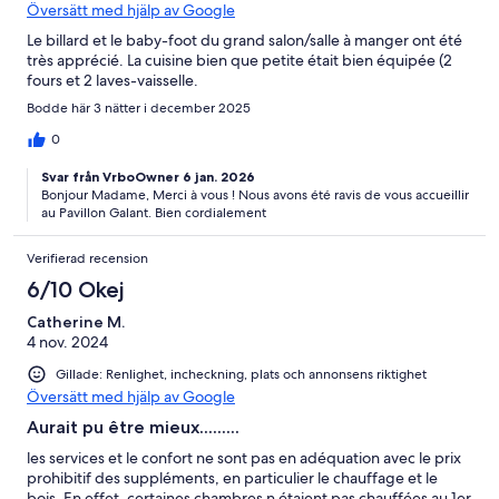
Översätt med hjälp av Google
Le billard et le baby-foot du grand salon/salle à manger ont été
très apprécié. La cuisine bien que petite était bien équipée (2
fours et 2 laves-vaisselle.
Bodde här 3 nätter i december 2025
0
Svar från VrboOwner 6 jan. 2026
Bonjour Madame, Merci à vous ! Nous avons été ravis de vous accueillir
au Pavillon Galant. Bien cordialement
Verifierad recension
6/10 Okej
Catherine M.
4 nov. 2024
Gillade: Renlighet, incheckning, plats och annonsens riktighet
Översätt med hjälp av Google
Aurait pu être mieux.........
les services et le confort ne sont pas en adéquation avec le prix
prohibitif des suppléments, en particulier le chauffage et le
bois. En effet, certaines chambres n étaient pas chauffées au 1er