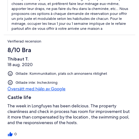
n est que mon avis perso. Sinon on a passe un bon moment
choses comme vous, et préfèrent faire leur ménage eux-même,
convivial entre amis.
apporter leur draps, ne pas faire du feu dans la cheminée, etc... Nous
proposons ces options à chaque demande de réservation pour offrir
un prix juste et modulable selon les habitudes de chacun. Pour le
ménage, occuper les lieux 1 jour ou 1 semaine implique de le refaire
partout afin de vous offrir à votre arrivée une maison a
Verifierad recension
8/10 Bra
Thibaut T.
18 aug. 2020
Gillade: Kommunikation, plats och annonsens riktighet
Gillade inte: Incheckning
Översätt med hjälp av Google
Castle life
The week in Longfuyes has been delicious. The property
cleanliness and check in process has room for improvement but
it more than compensated by the location , the swimming pool,
and the responsiveness of the hosts.
0