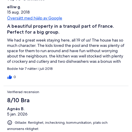
elliw g.
15 aug. 2018
Översätt med hjälp av Google
A beautiful property in a tranquil part of France.
Perfect for a big group.
We had a great week staying here, all 19 of us! The house has so
much character. The kids loved the pool and there was plenty of
space for them to run around and have fun without worrying
about the neighbours. the kitchen was well stocked with plenty
of crockery and cutlery and two dishwashers was a bonus with
so many mouths to feed. I have already recommended it to
Bodde här 7 nätter i juli 2018
others who want to get away with friends or family.
0
Verifierad recension
8/10 Bra
Agnès B.
5 jan. 2026
Gillade: Renlighet, incheckning, kommunikation, plats och
annonsens riktighet