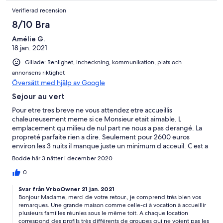
Verifierad recension
8/10 Bra
Amélie G.
18 jan. 2021
Gillade: Renlighet, incheckning, kommunikation, plats och
annonsens riktighet
Översätt med hjälp av Google
Sejour au vert
Pour etre tres breve ne vous attendez etre accueillis
chaleureusement meme si ce Monsieur etait aimable. L
emplacement qu milieu de nul part ne nous a pas derangé. La
propreté parfaite rien a dire. Seulement pour 2600 euros
environ les 3 nuits il manque juste un minimum d acceuil. C est a
dire papier toilette, 2 torchons du sel poivre huile et vinaigre. La
Bodde här 3 nätter i december 2020
base de base. Il faut egalement ajouter le prix du chauffage et
le bois pour la. Cheminee. Autant faire un globale que de faire
0
des ajouts a la fin du séjour. (draps non compris pour ce prix là
Svar från VrboOwner 21 jan. 2021
également) Aussi, wifi que dans le salon. La cuisine qui est la.
Bonjour Madame, merci de votre retour., je comprend très bien vos
Porte a cote pas de wifi. Également dans les chambres. Pour
remarques. Une grande maison comme celle-ci à vocation à accueillir
terminer 200 euros de menage c est beaucoup trop eleve car
plusieurs familles réunies sous le même toit. A chaque location
on a pas utilise l espace chambres. Juste le salon et la'cuisine. Ce
correspond des profils très différents de groupes qui ne voient pas les