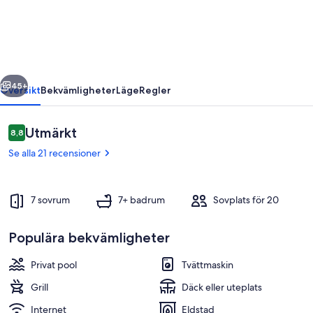
en
artonde
slott,
privat
regående
Nästa
uppvärmd
45+
Översikt
Bekvämligheter
Läge
Regler
pool
Recensioner
Utmärkt
8,8
8,8 av 10,
Se alla 21 recensioner
7 sovrum
7+ badrum
Sovplats för 20
Populära bekvämligheter
Exteriör
Privat pool
Tvättmaskin
Grill
Däck eller uteplats
Internet
Eldstad