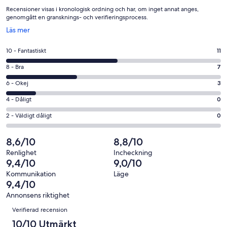
Recensioner visas i kronologisk ordning och har, om inget annat anges,
genomgått en gransknings- och verifieringsprocess.
Öppnas
Läs mer
i
ett
10
10 - Fantastiskt
11
nytt
-
fönster
8
8 - Bra
7
Fantastiskt
-
i
6
6 - Okej
3
Bra
betyg.
-
i
4
4 - Dåligt
0
11
Okej
betyg.
-
av
i
2
2 - Väldigt dåligt
0
7
Dåligt
21
betyg.
-
av
i
recensioner
3
Väldigt
8,6/10
8,8/10
21
betyg.
av
dåligt
recensioner
0
Renlighet
Incheckning
21
i
9,4/10
9,0/10
av
recensioner
betyg.
21
Kommunikation
Läge
0
9,4/10
recensioner
av
Annonsens riktighet
21
Recensioner
Verifierad recension
recensioner
10/10 Utmärkt