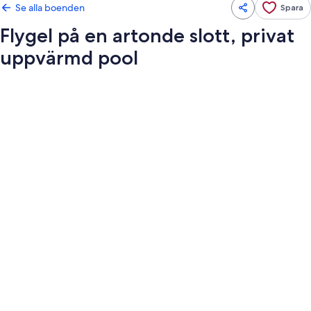
Se alla boenden
Spara
Flygel på en artonde slott, privat
uppvärmd pool
Fotogalleri
för
Flygel
på