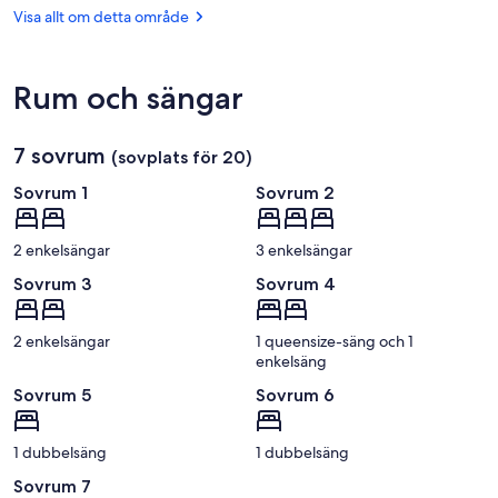
Monde
(ANE-
Visa allt om detta område
för
Angers
konst
-
och
Loire)
historia
Rum och sängar
7 sovrum
(sovplats för 20)
Sovrum 1
Sovrum 2
2 enkelsängar
3 enkelsängar
Sovrum 3
Sovrum 4
2 enkelsängar
1 queensize-säng och 1
enkelsäng
Sovrum 5
Sovrum 6
1 dubbelsäng
1 dubbelsäng
Sovrum 7