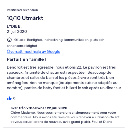
Verifierad recension
10/10 Utmärkt
LYDIE B.
21 juli 2020
Gillade: Renlighet, incheckning, kommunikation, plats och
annonsens riktighet
Översätt med hjälp av Google
Parfait en famille !
L’endroit est très agréable, nous étions 22. Le pavillon est très
spacieux, l’intimité de chacun est respectée ! Beaucoup de
chambres et salles de bain et les pièces à vivre sont très bien
aménagées, rien ne manque (équipements cuisine adaptés au
nombre), parties de baby foot et billard le soir après un dîner sur
la très très grande table ! Le plus, la piscine de 15 mètres et les
jeux extérieurs. Et..... le calme, on y dort très bien. La famille
0
Wiart est charmante, ils sont de bons conseils pour les loisirs,
traiteurs, spécialités... et très investis dans leur belle propriété !
Svar från VrboOwner 22 juli 2020
Chère Madame, Nous vous remercions chaleureusement pour votre
Je recommence et je reviendrai ;-)
commentaire! Nous avons été ravis de vous recevoir au Pavillon Galant
et vous accueillerons de nouveau avec grand plaisir. Paul et Diane