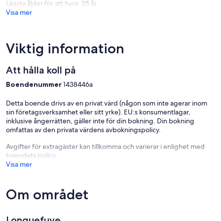
Lägsta ålder för att hyra: 25 år
Visa mer
Viktig information
Att hålla koll på
Boendenummer
1438446a
Detta boende drivs av en privat värd (någon som inte agerar inom
sin företagsverksamhet eller sitt yrke). EU:s konsumentlagar,
inklusive ångerrätten, gäller inte för din bokning. Din bokning
omfattas av den privata värdens avbokningspolicy.
Avgifter för extragäster kan tillkomma och varierar i enlighet med
boendets policy.
Visa mer
Om området
Longuefuye