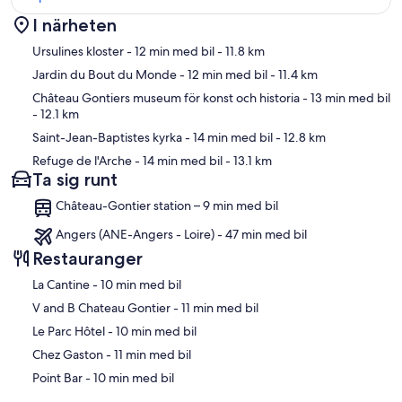
I närheten
Karta
Ursulines kloster
- 12 min med bil
- 11.8 km
Jardin du Bout du Monde
- 12 min med bil
- 11.4 km
Château Gontiers museum för konst och historia
- 13 min med bil
- 12.1 km
Saint-Jean-Baptistes kyrka
- 14 min med bil
- 12.8 km
Refuge de l'Arche
- 14 min med bil
- 13.1 km
Ta sig runt
Château-Gontier station – 9 min med bil
Angers (ANE-Angers - Loire) - 47 min med bil
Restauranger
‪La Cantine - ‬10 min med bil
‪V and B Chateau Gontier - ‬11 min med bil
‪Le Parc Hôtel - ‬10 min med bil
‪Chez Gaston - ‬11 min med bil
‪Point Bar - ‬10 min med bil