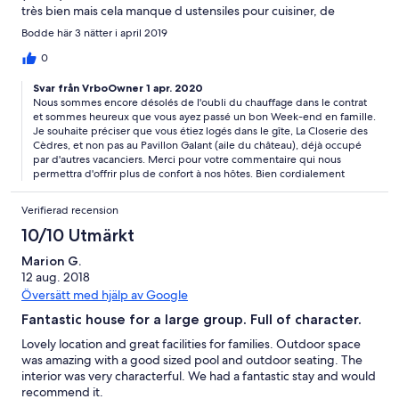
très bien mais cela manque d ustensiles pour cuisiner, de
confort , c est dommage . Le cadre et la tranquillité rattrapent
Bodde här 3 nätter i april 2019
cela
0
Svar från VrboOwner 1 apr. 2020
Nous sommes encore désolés de l'oubli du chauffage dans le contrat
et sommes heureux que vous ayez passé un bon Week-end en famille.
Je souhaite préciser que vous étiez logés dans le gîte, La Closerie des
Cèdres, et non pas au Pavillon Galant (aile du château), déjà occupé
par d'autres vacanciers. Merci pour votre commentaire qui nous
permettra d'offrir plus de confort à nos hôtes. Bien cordialement
Verifierad recension
10/10 Utmärkt
Marion G.
12 aug. 2018
Översätt med hjälp av Google
Fantastic house for a large group. Full of character.
Lovely location and great facilities for families. Outdoor space
was amazing with a good sized pool and outdoor seating. The
interior was very characterful. We had a fantastic stay and would
recommend it.