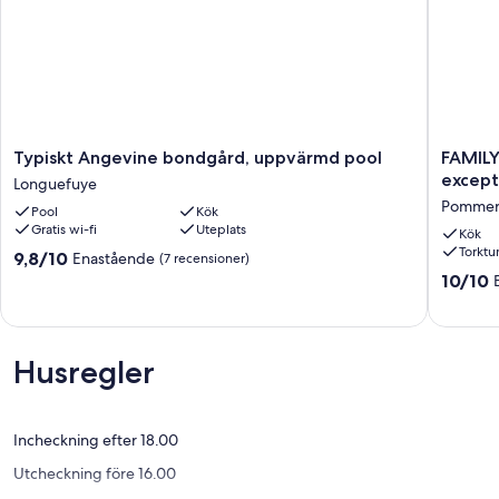
Typiskt
FAMILY
Typiskt Angevine bondgård, uppvärmd pool
FAMILY
Angevine
HOME,
except
Longuefuye
bondgård,
former
Pommer
Pool
Kök
uppvärmd
farmhou
Gratis wi-fi
Uteplats
pool
with
Kök
Torktu
Longuefuye
excepti
9.8
9,8/10
Enastående
(7 recensioner)
views.
av
10.0
10/10
Pommer
10,
av
Enastående,
10,
(7 recensioner)
Enaståe
(4 recen
Husregler
Incheckning efter 18.00
Utcheckning före 16.00