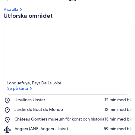
Visa alla
Utforska området
Longuefuye, Pays De La Loire
Se på karta
Place,
Ursulines kloster
‪12 min med bil‬
Ursulines
Se på karta
Place,
Jardin du Bout du Monde
‪12 min med bil‬
kloster
Jardin
Place,
Château Gontiers museum för konst och historia
‪13 min med bil‬
du
Château
Bout
Airport,
Angers (ANE-Angers - Loire)
‪59 min med bil‬
Gontiers
du
Angers
museum