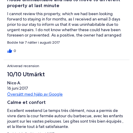
property at last minute
I cannot review this property, which we had been looking
forward to staying in for months, as I received an email 3 days
prior to our stay to inform us that it was uninhabitable due to
urgent repairs. I do not know whether these could have been
foreseen or prevented. As a positive, the owner had arranged
for us to stay in a property half an hour away, with a few freebies
Bodde här 7 nätter i augusti 2017
(towels, pool heating, cleaning) as compensation. However,
while the property nominally had the same number of rooms
0
and beds, it was much less suitable in its layout for our families
with small children, and we ended up swapping beds/rooms
Arkiverad recension
and compromising in terms of room allocation. The property we
stayed in (Beauregard) was in need of a good deep clean and
10/10 Utmärkt
had several items in need of repair (shower heads, chairs,
Nico A.
unattached toilet bowl, window pain patched up...). I gave a
16 juni 2017
three because I hope the property at Longuefuye is nicer,
because the area is absolutely gorgeous, and because the
Översätt med hjälp av Google
original owner had made arrangements for alternative
Calme et confort
accommodation.
Excellent weekend Le temps très clément, nous a permis de
vivre dans la cour fermée autour du barbecue, avec les enfants
jouant sur les vastes pelouses. Les gîtes sont très bien équipés ,
et la literie tout à fait satisfaisante.