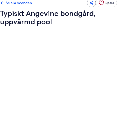
Se alla boenden
Spara
Typiskt Angevine bondgård,
uppvärmd pool
Fotogalleri
för
Typiskt
Angevine