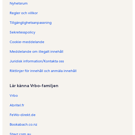
r
e
t
Nyhetsrum
b
r
e
o
b
r
Regler och villkor
e
o
b
Tillgänglighetsanpassning
n
e
o
d
n
e
Sekretesspolicy
e
d
n
n
e
d
Cookie-meddelande
i
n
e
R
i
n
Meddelande om illegalt innehåll
e
L
i
Juridisk information/Kontakta oss
n
e
L
a
L
a
Riktlinjer för innehåll och anmäla innehåll
z
i
J
é
o
a
n
i
Lär känna Vrbo-familjen
-
l
d
l
Vrbo
'
e
A
-
Abritel.fr
n
Y
FeWo-direkt.de
g
v
e
o
Bookabach.co.nz
r
n
s
Stayz.com.au