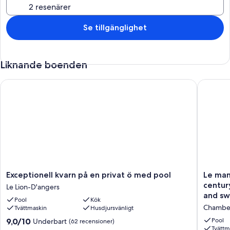
Se tillgänglighet
Liknande boenden
Exceptionell kvarn på en privat ö med pool
Le manoi
Exceptionell
Le
Exceptionell kvarn på en privat ö med pool
Le man
kvarn
manoir
centur
Le Lion-D'angers
på
de
and sw
Pool
Kök
en
Beaureg
Chambel
Tvättmaskin
Husdjursvänligt
privat
authenti
ö
15th
9.0
9,0/10
Pool
Underbart
(62 recensioner)
med
century
Tvättm
av