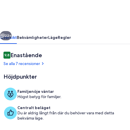
bondgård,
uppvärmd
pool
regående
Nästa
22+
Översikt
Bekvämligheter
Läge
Regler
Recensioner
Enastående
9,8
9,8 av 10,
Se alla 7 recensioner
Höjdpunkter
Familjenöje väntar
Högst betyg för familjer.
Terrass/Patio
Centralt beläget
Du är aldrig långt från där du behöver vara med detta
bekväma läge.