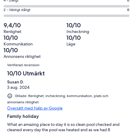
i
4
4 - Dåligt
0
6
Okej
betyg.
-
av
i
2
2 - Väldigt dåligt
0
1
Dåligt
7
betyg.
-
av
i
recensioner
0
Väldigt
9,4/10
10/10
7
betyg.
av
dåligt
recensioner
0
Renlighet
Incheckning
7
i
10/10
10/10
av
recensioner
betyg.
7
Kommunikation
Läge
0
10/10
recensioner
av
Annonsens riktighet
7
Recensioner
Verifierad recension
recensioner
10/10 Utmärkt
Susan D.
3 aug. 2024
Gillade: Renlighet, incheckning, kommunikation, plats och
annonsens riktighet
Översätt med hjälp av Google
Family holiday
What an amazing place to stay it is so clean pool checked and
cleaned every day the pool was heated and as we had 8