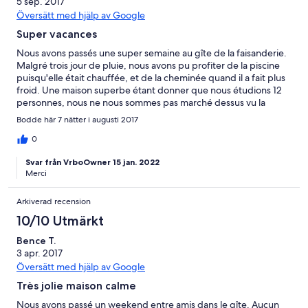
5 sep. 2017
Översätt med hjälp av Google
Super vacances
Nous avons passés une super semaine au gîte de la faisanderie.
Malgré trois jour de pluie, nous avons pu profiter de la piscine
puisqu'elle était chauffée, et de la cheminée quand il a fait plus
froid. Une maison superbe étant donner que nous étudions 12
personnes, nous ne nous sommes pas marché dessus vu la
superficie de la maison. Bref de super vacances Merci
Bodde här 7 nätter i augusti 2017
0
Svar från VrboOwner 15 jan. 2022
Merci
Arkiverad recension
10/10 Utmärkt
Bence T.
3 apr. 2017
Översätt med hjälp av Google
Très jolie maison calme
Nous avons passé un weekend entre amis dans le gîte. Aucun