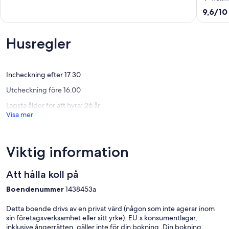
pool
manor
10,
9.6
9,6/10
Le
house
Underbart,
av
Lion-
from
(62 recensioner)
10,
D'angers
Anjou:
Enaståe
Husregler
10
(37 rece
bedroo
and
swimmi
Incheckning efter 17.30
pool
Utcheckning före 16.00
Chambel
Lägsta ålder för att hyra: 26 år
Visa mer
Viktig information
Att hålla koll på
Boendenummer
1438453a
Detta boende drivs av en privat värd (någon som inte agerar inom
sin företagsverksamhet eller sitt yrke). EU:s konsumentlagar,
inklusive ångerrätten, gäller inte för din bokning. Din bokning