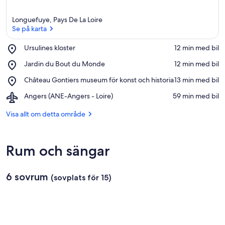
Longuefuye, Pays De La Loire
Se på karta
Place,
Ursulines kloster
‪12 min med bil‬
Ursulines
Se på karta
Place,
Jardin du Bout du Monde
‪12 min med bil‬
kloster
Jardin
Place,
Château Gontiers museum för konst och historia
‪13 min med bil‬
du
Château
Bout
Airport,
Angers (ANE-Angers - Loire)
‪59 min med bil‬
Gontiers
du
Angers
museum
Monde
(ANE-
Visa allt om detta område
för
Angers
konst
-
och
Loire)
historia
Rum och sängar
6 sovrum
(sovplats för 15)