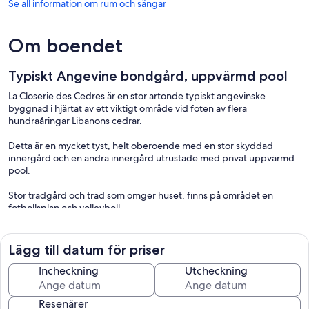
Se all information om rum och sängar
Om boendet
Typiskt Angevine bondgård, uppvärmd pool
La Closerie des Cedres är en stor artonde typiskt angevinske
byggnad i hjärtat av ett viktigt område vid foten av flera
hundraåringar Libanons cedrar.
Detta är en mycket tyst, helt oberoende med en stor skyddad
innergård och en andra innergård utrustade med privat uppvärmd
pool.
Stor trädgård och träd som omger huset, finns på området en
fotbollsplan och volleyboll.
Denna stora stuga har 5 sovrum och rymmer upp till 15 personer.
Lägg till datum för priser
Det finns utomhus trädgårdsmöbler, grill, stolar vila, bordtennis,
gungor och spel för barn (sandlåda, etc ...)
Incheckning
Utcheckning
Resenärer