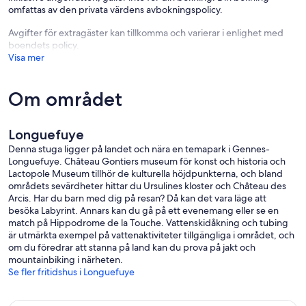
omfattas av den privata värdens avbokningspolicy.
Avgifter för extragäster kan tillkomma och varierar i enlighet med
boendets policy.
Visa mer
Om området
Longuefuye
Denna stuga ligger på landet och nära en temapark i Gennes-
Longuefuye. Château Gontiers museum för konst och historia och
Lactopole Museum tillhör de kulturella höjdpunkterna, och bland
områdets sevärdheter hittar du Ursulines kloster och Château des
Arcis. Har du barn med dig på resan? Då kan det vara läge att
besöka Labyrint. Annars kan du gå på ett evenemang eller se en
match på Hippodrome de la Touche. Vattenskidåkning och tubing
är utmärkta exempel på vattenaktiviteter tillgängliga i området, och
om du föredrar att stanna på land kan du prova på jakt och
mountainbiking i närheten.
Se fler fritidshus i Longuefuye