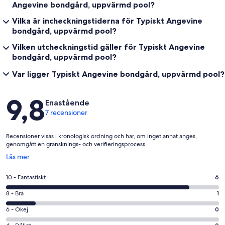
Angevine bondgård, uppvärmd pool?
Vilka är incheckningstiderna för Typiskt Angevine
bondgård, uppvärmd pool?
Vilken utcheckningstid gäller för Typiskt Angevine
bondgård, uppvärmd pool?
Var ligger Typiskt Angevine bondgård, uppvärmd pool?
Recensioner
9,8
Enastående
7 recensioner
Recensioner visas i kronologisk ordning och har, om inget annat anges,
genomgått en gransknings- och verifieringsprocess.
Öppnas
Läs mer
i
ett
10
10 - Fantastiskt
6
nytt
-
fönster
8
8 - Bra
1
Fantastiskt
-
i
6
6 - Okej
0
Bra
betyg.
-