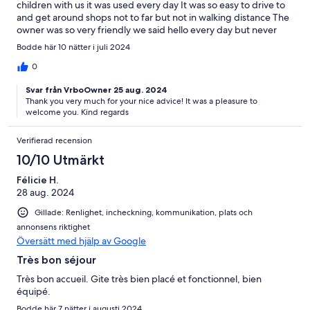
children with us it was used every day It was so easy to drive to
and get around shops not to far but not in walking distance The
owner was so very friendly we said hello every day but never
interfered There is so much grass around so the boys played
Bodde här 10 nätter i juli 2024
football and rounders in the evening it is away from the house so
no damage could happen to the property We will definitely be
0
going back here again wish we could have stayed longer
Svar från VrboOwner 25 aug. 2024
Thank you very much for your nice advice! It was a pleasure to
welcome you. Kind regards
Verifierad recension
10/10 Utmärkt
Félicie H.
28 aug. 2024
Gillade: Renlighet, incheckning, kommunikation, plats och
annonsens riktighet
Översätt med hjälp av Google
Très bon séjour
Très bon accueil. Gite très bien placé et fonctionnel, bien
équipé.
Bodde här 7 nätter i augusti 2024