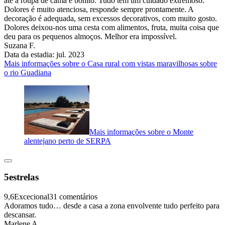
até a roupa de cama é bonito. Tudo tem um cuidado extremoso.
Dolores é muito atenciosa, responde sempre prontamente. A
decoração é adequada, sem excessos decorativos, com muito gosto.
Dolores deixou-nos uma cesta com alimentos, fruta, muita coisa que
deu para os pequenos almoços. Melhor era impossível.
Suzana F.
Data da estadia: jul. 2023
Mais informações sobre o Casa rural com vistas maravilhosas sobre
o rio Guadiana
Mais informações sobre o Monte
alentejano perto de SERPA
5estrelas
9,6
Excecional
31 comentários
Adoramos tudo… desde a casa a zona envolvente tudo perfeito para
descansar.
Marlene A.