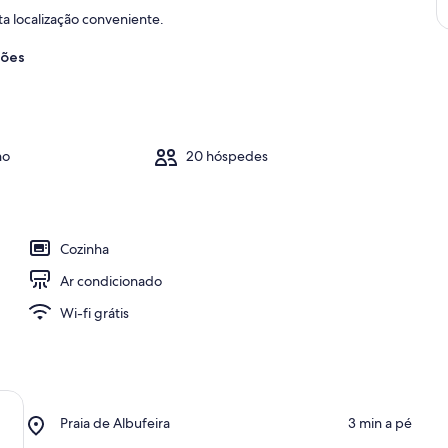
a localização conveniente.
ções
ho
20 hóspedes
Cozinha
Ar condicionado
Wi-fi grátis
Place,
Praia de Albufeira
‪3 min a pé‬
Praia