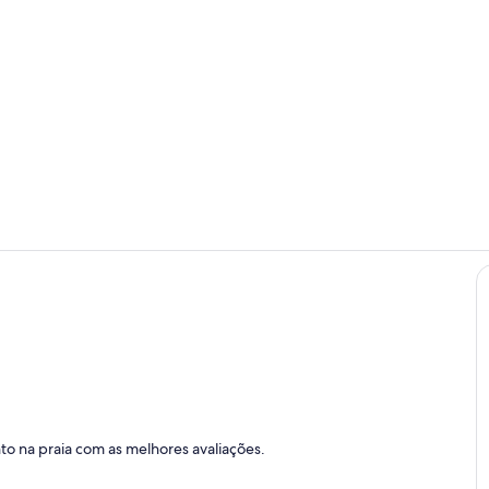
Terraço/pátio
Restaurante
 interior
to na praia com as melhores avaliações.