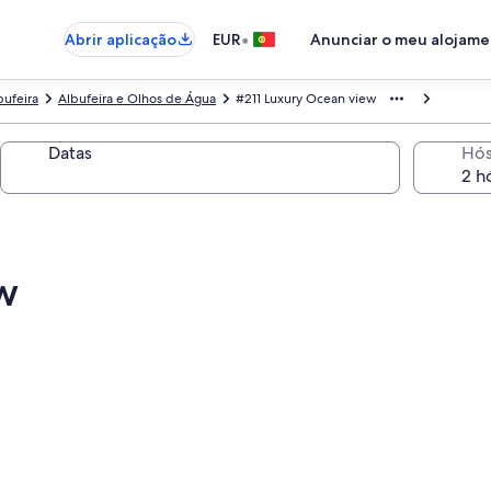
•
Abrir aplicação
EUR
Anunciar o meu alojam
bufeira
Albufeira e Olhos de Água
#211 Luxury Ocean view
Datas
Hó
w