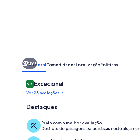
Luxury
Ocean
view
39+
Visão geral
Comodidades
Localização
Políticas
Avaliações
Excecional
9,8
9,8 em 10
Ver 26 avaliações
Destaques
Terraço/pátio
Praia com a melhor avaliação
Desfrute de paisagens paradisíacas neste alojamen