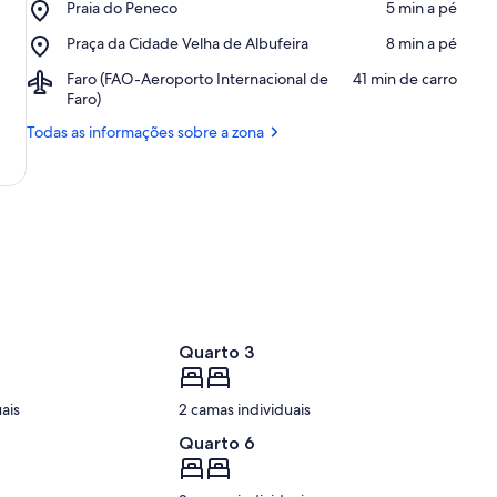
Place,
Praia do Peneco
‪5 min a pé‬
de
Praia
Albufeira
Place,
Praça da Cidade Velha de Albufeira
‪8 min a pé‬
do
Praça
Peneco
Airport,
Faro (FAO-Aeroporto Internacional de
‪41 min de carro‬
da
Faro
Faro)
Cidade
(FAO-
Velha
Todas as informações sobre a zona
Aeroporto
de
Internacional
Albufeira
de
Faro)
Quarto 3
ais
2 camas individuais
Quarto 6