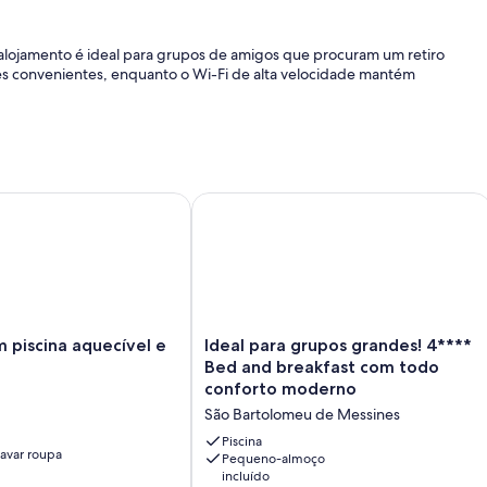
alojamento é ideal para grupos de amigos que procuram um retiro
es convenientes, enquanto o Wi-Fi de alta velocidade mantém
e vida noturna de Albufeira, esta moradia oferece a combinação
ão, relaxe no jacuzzi na varanda, desfrutando de momentos
fitness et parque infantil.
iscina aquecível e BBQ
Ideal para grupos grandes! 4**** Be
 encontrar estacionamento público nas proximidades, sujeito a
Ideal
 piscina aquecível e
Ideal para grupos grandes! 4****
para
Bed and breakfast com todo
grupos
e memorável. Estamos ansiosos por recebê-lo neste alojamento
conforto moderno
grandes!
 e a vista para o mar se torna parte de uma experiência única em
São Bartolomeu de Messines
4****
Bed
Piscina
avar roupa
and
Pequeno-almoço
incluído
breakfast