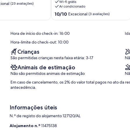
Wi-fi grátis
com
ional
(23 avaliações)
Ar condicionado
todo
Pontuação
conforto
10/10
Excecional
(3 avaliações)
de
moderno
10.0
São
de
Bartolomeu
Hora de início do check-in: 16:00
Id
um
de
máximo
Messines
Hora-limite do check-out: 10:00
de
10,
Crianças
Excecional,
São permitidas crianças nesta faixa etária: 3-17
Nã
(3
avaliações)
Animais de estimação
Não são permitidos animais de estimação
Nã
Em caso de cancelamento, os 2% do valor total pagos no ato da 
antecedência.
ã, é adicionada uma taxa de serviço de 2€ ao valor.
Informações úteis
N.º de registo do alojamento 127120/AL
 pagos no check-in.
Alojamento n.º
11475138