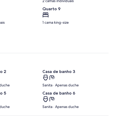
2 camas individuais
Quarto 9
ais
1 cama king-size
o 2
Casa de banho 3
 duche
Sanita · Apenas duche
o 5
Casa de banho 6
 duche
Sanita · Apenas duche