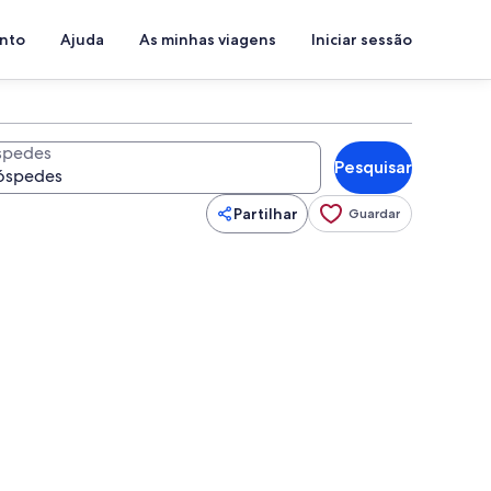
ento
Ajuda
As minhas viagens
Iniciar sessão
spedes
Pesquisar
Partilhar
Guardar