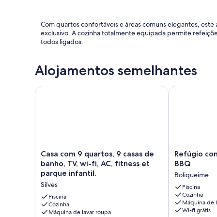
Com quartos confortáveis e áreas comuns elegantes, este 
exclusivo. A cozinha totalmente equipada permite refeiçõ
todos ligados.
Alojamentos semelhantes
Localizada a uma curta distância das praias, restaurantes 
perfeita de conveniência e luxo. Após um dia de exploraç
Casa com 9 quartos, 9 casas de banho, TV, wi-fi, AC, 
Refúgio com p
inesquecíveis enquanto observa o pôr do sol sobre o mar.
Não disponibilizamos estacionamento privado, mas poderá
disponibilidade.
Casa
Refúgio
Casa com 9 quartos, 9 casas de
Refúgio com
com
com
banho, TV, wi-fi, AC, fitness et
BBQ
9
piscina
Reserve já as suas datas para uma estadia verdadeirament
parque infantil.
Boliqueime
quartos,
aquecível
exclusivo, onde o conforto se encontra com a sofisticação,
Silves
9
e
Piscina
Albufeira!
Cozinha
casas
BBQ
Piscina
Máquina de l
de
Cozinha
Boliqueime
Wi-fi grátis
Máquina de lavar roupa
banho,