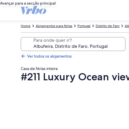
Avançar para a secção principal
Home
Alojamentos para férias
Portugal
Distrito de Faro
Al
Para onde quer ir?
Ver todos os alojamentos
Casa de férias inteira
#211 Luxury Ocean vie
Galeria
de
imagens
de
#211