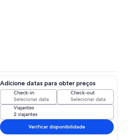
 interior
Cozinha privada
Adicione datas para obter preços
s
Interior
Check-in
Check-out
Viajantes
Verificar disponibilidade