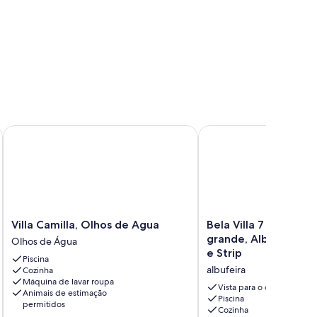
d and breakfast com todo conforto moderno
Villa Camilla, Olhos de Agua
Bela Villa 7 quartos Tor
Villa
Bela
Villa Camilla, Olhos de Agua
Bela Villa 7 quartos T
Camilla,
Villa
grande, Albufeira, p
Olhos de Água
Olhos
7
e Strip
Piscina
de
quartos
albufeira
Cozinha
Agua
Torre,
Máquina de lavar roupa
Olhos
piscina
Vista para o oceano
Animais de estimação
de
grande,
Piscina
permitidos
Cozinha
Água
Albufeira,