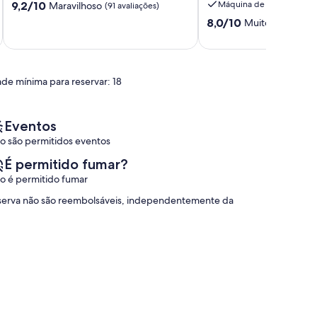
Pontuação
9,2/10
Máquina de lavar roupa
Maravilhoso
(91 avaliações)
perto
de
da
Pontuação
8,0/10
Muito bom
(45 a
9.2
praia
de
de
e
8.0
um
Strip
de
máximo
albufeira
um
de
ade mínima para reservar: 18
máximo
10,
de
Maravilhoso,
10,
(91
Muito
Eventos
avaliações)
bom,
o são permitidos eventos
(45
avaliações)
É permitido fumar?
o é permitido fumar
reserva não são reembolsáveis, independentemente da