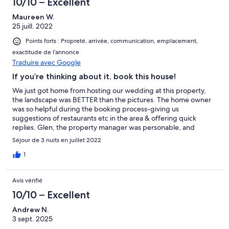
10/10 – Excellent
Maureen W.
25 juill. 2022
Points forts : Propreté, arrivée, communication, emplacement,
exactitude de l’annonce
Traduire avec Google
If you’re thinking about it, book this house!
We just got home from hosting our wedding at this property,
the landscape was BETTER than the pictures. The home owner
was so helpful during the booking process-giving us
suggestions of restaurants etc in the area & offering quick
replies. Glen, the property manager was personable, and
EXTREMELY helpful. We blew a fuse during wedding glam, and
Séjour de 3 nuits en juillet 2022
when we called Glen, he was there in less than 2 minutes to save
the day. He was quick at replying to any texts/questions we had.
1
He was hands on when we needed it but also allowed us the
privacy needed. We requested for flowers to be watered in the
Avis vérifié
morning as our ceremony was during the typical time he’d be
watering them & he obliged happily without hesitation. We had
10/10 – Excellent
an AMAZING stay, if you’re thinking about booking this location
Andrew N.
for any reason I highly recommend it. Glen Manor will always
3 sept. 2025
hold a special place in our hearts.