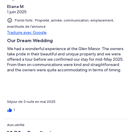
Eliana M.
1 juin 2025
Points forts : Propreté, arrivée, communication, emplacement,
exactitude de l’annonce
Traduire avec Google
Our Dream Wedding
We had a wonderful experience at the Glen Manor. The owners
take pride in their beautiful and unique property and we were
offered a tour before we confirmed our stay for mid-May 2025.
From then on communications were kind and straightforward
and the owners were quite accommodating in terms of timing
for setting up by vendors (e.g, outdoors tent) which could have
arrived one day before our check-in). During our wedding
seeking everything went quite well, thanks to Glen’s help (the
property manager). Our guest staying in the property loved the
place as well as those who only came for the wedding ceremony
and reception. The property is so stunning, that you feel like you
Séjour de 3 nuits en mai 2025
entered a magical place once you cross the gate. Our wedding
1
was incredibly beautiful and we couldn’t be happier with our
choice of celebrating our big day at Glen Manor.
Avis vérifié