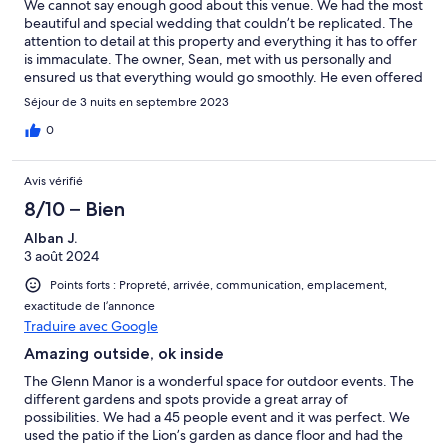
We cannot say enough good about this venue. We had the most
beautiful and special wedding that couldn’t be replicated. The
attention to detail at this property and everything it has to offer
is immaculate. The owner, Sean, met with us personally and
ensured us that everything would go smoothly. He even offered
us a backup plan if the weather went south. The property
Séjour de 3 nuits en septembre 2023
manager Glen was extremely friendly and helpful. He offered
just the right amount of accessibility while allowing guests their
0
space and privacy. There was so much to offer and we tried to
utilize every part of this property. From tossing the bouquet off
Avis vérifié
the balcony, to cocktail hour by the pool, brunch in the cafe, a
ceremony in the garden, and a reception in the grass court. I
8/10 – Bien
can’t recommend this place enough. It provides you a beautiful
Alban J.
venue with many places to hold the ceremony and allows you to
3 août 2024
bring your own creativity to make the wedding unique to your
interests. We certainly hope to visit again some day!
Points forts : Propreté, arrivée, communication, emplacement,
exactitude de l’annonce
Traduire avec Google
Amazing outside, ok inside
The Glenn Manor is a wonderful space for outdoor events. The
different gardens and spots provide a great array of
possibilities. We had a 45 people event and it was perfect. We
used the patio if the Lion’s garden as dance floor and had the