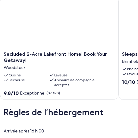
Secluded
Sleeps
Secluded 2-Acre Lakefront Home! Book Your
Sleeps 
2-
15
Getaway!
Brimfiel
Acre
•
Woodstock
Piscin
Lakefront
Pool
Laveu
Home!
Cuisine
Laveuse
•
Sécheuse
Animaux de compagnie
Book
Retreat
10.0
10/10
acceptés
Your
Brimfiel
sur
Getaway!
9.8
10,
9,8/10
Exceptionnel
(87 avis)
Woodstock
sur
Exceptio
10,
(37 avis)
Exceptionnel,
Règles de l’hébergement
(87 avis)
Arrivée après 16 h 00