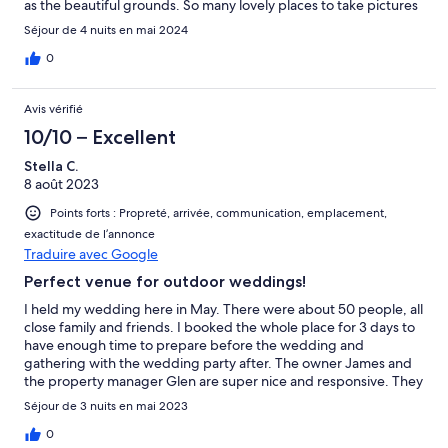
as the beautiful grounds. So many lovely places to take pictures
and hang outside with drinks prior to dinner. The
Séjour de 4 nuits en mai 2024
groundskeeper was very nice and not intrusive at all. He and his
wife live in the guest house, but he never once bothered us. He
0
gave us his cell and was available if we needed anything. If we
are ever back in this area I would definitely stay here again.
Avis vérifié
10/10 – Excellent
Stella C.
8 août 2023
Points forts : Propreté, arrivée, communication, emplacement,
exactitude de l’annonce
Traduire avec Google
Perfect venue for outdoor weddings!
I held my wedding here in May. There were about 50 people, all
close family and friends. I booked the whole place for 3 days to
have enough time to prepare before the wedding and
gathering with the wedding party after. The owner James and
the property manager Glen are super nice and responsive. They
gave me lots of useful tips and helped me a lot with the rental
Séjour de 3 nuits en mai 2023
drop-off and pick-up. The golf court and the lake are highlights
of the whole itinerary. There is a town nearby, where you can
0