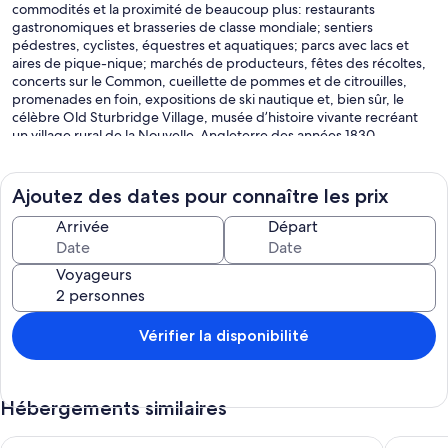
commodités et la proximité de beaucoup plus: restaurants
gastronomiques et brasseries de classe mondiale; sentiers
pédestres, cyclistes, équestres et aquatiques; parcs avec lacs et
aires de pique-nique; marchés de producteurs, fêtes des récoltes,
concerts sur le Common, cueillette de pommes et de citrouilles,
promenades en foin, expositions de ski nautique et, bien sûr, le
célèbre Old Sturbridge Village, musée d’histoire vivante recréant
un village rural de la Nouvelle-Angleterre des années 1830.
Présentée dans le Wall Street Journal en tant que Maison du jour,
cette propriété a tout. Offrez à votre famille un hébergement et
Ajoutez des dates pour connaître les prix
des équipements luxueux: un complexe aquatique avec casita et
barbecue, deux courts de tennis (gazon et terre battue), un terrain
Arrivée
Départ
de pratique du golf, des jeux sur gazon, une grange et un corral
(apportez votre cheval!), étang privé pour la pêche, 60 hectares
Voyageurs
avec des sentiers privés pour la randonnée ou l’équitation, un foyer,
des champs vallonnés, des jardins, plusieurs patios et terrasses, et
un aménagement paysager luxuriant. Il y a même un café à thème
"Petite Italie", idéal pour les petits événements. Et pour les amateurs
Vérifier la disponibilité
ou les concessionnaires de la Foire aux antiquités, un stationnement
pratiquement illimité sur le terrain. Tout sur cette propriété est haut
de gamme. Vous aurez des vacances inoubliables.
Hébergements similaires
Secluded 2-Acre Lakefront Home! Book Your Getaway!
Sleeps 15