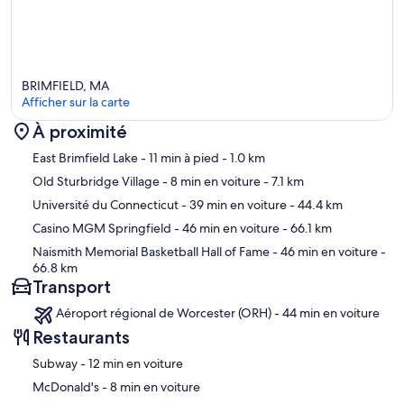
BRIMFIELD, MA
Afficher sur la carte
À proximité
Carte
East Brimfield Lake
- 11 min à pied
- 1.0 km
Old Sturbridge Village
- 8 min en voiture
- 7.1 km
Université du Connecticut
- 39 min en voiture
- 44.4 km
Casino MGM Springfield
- 46 min en voiture
- 66.1 km
Naismith Memorial Basketball Hall of Fame
- 46 min en voiture
-
66.8 km
Transport
Aéroport régional de Worcester (ORH) - 44 min en voiture
Restaurants
‪Subway - ‬12 min en voiture
‪McDonald's - ‬8 min en voiture