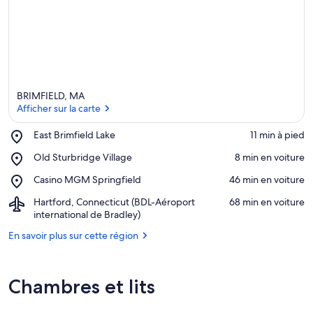
BRIMFIELD, MA
Afficher sur la carte
Place,
East Brimfield Lake
‪11 min à pied‬
East
Afficher sur la carte
Place,
Old Sturbridge Village
‪8 min en voiture‬
Brimfield
Old
Lake
Place,
Casino MGM Springfield
‪46 min en voiture‬
Sturbridge
Casino
Village
Airport,
Hartford, Connecticut (BDL-Aéroport
‪68 min en voiture‬
MGM
Hartford,
international de Bradley)
Springfield
Connecticut
En savoir plus sur cette région
(BDL-
Aéroport
international
de
Chambres et lits
Bradley)