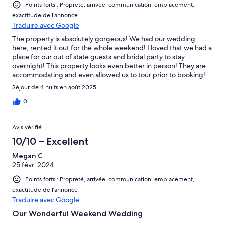
Points forts : Propreté, arrivée, communication, emplacement,
exactitude de l’annonce
Traduire avec Google
The property is absolutely gorgeous! We had our wedding
here, rented it out for the whole weekend! I loved that we had a
place for our out of state guests and bridal party to stay
overnight! This property looks even better in person! They are
accommodating and even allowed us to tour prior to booking!
The flowers were blooming, well cared for, due to the natural
Séjour de 4 nuits en août 2025
beauty of the property we didn’t have to decorate! We had the
ceremony in the front garden area, it was absolutely stunning.
0
Cocktail hour around the pool, we were able to set up a large
catered grazing table and a bar, we still had plenty of room for
Avis vérifié
cocktail tables, seating and our guests. We held the reception
on the turf area under a tent. Everything was fantastic! People
10/10 – Excellent
raved about how beautiful the property is! This was an absolute
Megan C.
perfect fit for our wedding. The getting ready area is large and
25 févr. 2024
beautiful! The house also is full of amenities like cookware,
glasses, laundry, and plenty of towels! Glen was super helpful,
Points forts : Propreté, arrivée, communication, emplacement,
he met vendors who needed to unload items, helped with
exactitude de l’annonce
electrical hookups and even fished a lost ring out of the pool.
Traduire avec Google
10/10. It was the perfect place for a wedding and I can’t say
enough great things!
Our Wonderful Weekend Wedding