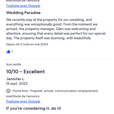
exactitude de l’annonce
Traduire avec Google
Wedding Paradise
We recently stay at the property for our wedding, and
everything was exceptionally good. From the moment we
arrived, the property manager, Glen was welcoming and
attentive, ensuring that every detail was perfect for our special
day. The property itself was stunning, with beautifully
manicured gardens and elegantly decorated spaces that
Séjour de 3 nuits en mai 2024
provided the perfect backdrop for our ceremony and
reception. The accommodations were comfortable and
1
luxurious, offering our guests a relaxing and enjoyable stay.
Overall, we couldn't have asked for a better place to celebrate
Avis vérifié
our wedding. Highly recommended for anyone looking for a
picturesque and well-managed venue for their special occasion.
10/10 – Excellent
Jennifer L.
15 sept. 2023
Points forts : Propreté, arrivée, communication, emplacement,
exactitude de l’annonce
Traduire avec Google
If you're considering it, do it!