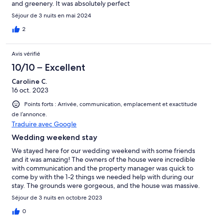
and greenery. It was absolutely perfect
Séjour de 3 nuits en mai 2024
2
Avis vérifié
10/10 – Excellent
Caroline C.
16 oct. 2023
Points forts : Arrivée, communication, emplacement et exactitude
de l’annonce.
Traduire avec Google
Wedding weekend stay
We stayed here for our wedding weekend with some friends
and it was amazing! The owners of the house were incredible
with communication and the property manager was quick to
come by with the 1-2 things we needed help with during our
stay. The grounds were gorgeous, and the house was massive.
Easily held all of our friends during our stay. Would recommend
Séjour de 3 nuits en octobre 2023
to anyone looking to have an intimate wedding in a gorgeous
venue.
0