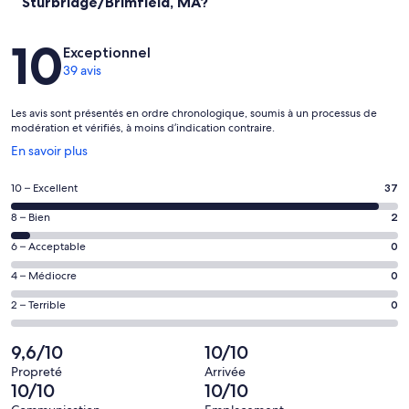
Sturbridge/Brimfield, MA?
Avis
10
Exceptionnel
39 avis
Les avis sont présentés en ordre chronologique, soumis à un processus de
modération et vérifiés, à moins d’indication contraire.
S’ouvre
En savoir plus
dans
une
Note
10 – Excellent
37
nouvelle
de 10
fenêtre
Note
8 – Bien
2
–
de 8
Excellent,
Note
6 – Acceptable
0
–
d’après
de 6
Bien,
Note
4 – Médiocre
0
37 avis
–
d’après
de 4
sur 39.
Acceptable,
Note
2 – Terrible
0
2 avis
–
d’après
de 2
sur 39.
Médiocre,
0 avis
–
9,6/10
10/10
d’après
sur 39.
Terrible,
0 avis
Propreté
Arrivée
d’après
10/10
10/10
sur 39.
0 avis