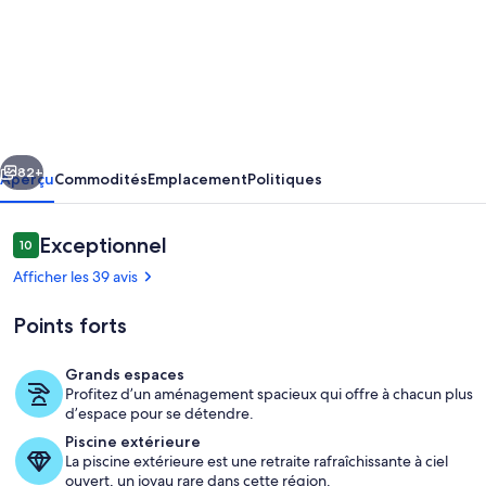
de
l’hébergement
Your
Own
Private
cédent
Suivant
Luxury
82+
Aperçu
Commodités
Emplacement
Politiques
Resort
-
Avis
Exceptionnel
10
10 sur 10 –
Sturbridge/Brimfield,
Afficher les 39 avis
MA
Points forts
Grands espaces
Profitez d’un aménagement spacieux qui offre à chacun plus
Extérieur
d’espace pour se détendre.
Piscine extérieure
La piscine extérieure est une retraite rafraîchissante à ciel
ouvert, un joyau rare dans cette région.