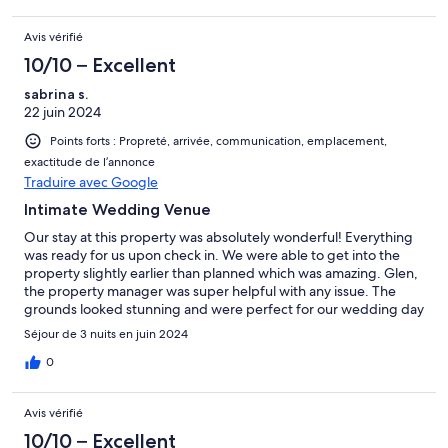
find nice restaurants, cvs, sushi, thai food, hotels, the location is
very convenience. Highly recommended!
Avis vérifié
10/10 – Excellent
sabrina s.
22 juin 2024
Points forts : Propreté, arrivée, communication, emplacement,
exactitude de l’annonce
Traduire avec Google
Intimate Wedding Venue
Our stay at this property was absolutely wonderful! Everything
was ready for us upon check in. We were able to get into the
property slightly earlier than planned which was amazing. Glen,
the property manager was super helpful with any issue. The
grounds looked stunning and were perfect for our wedding day
and overall wedding vision. I'd highly recommend renting this
Séjour de 3 nuits en juin 2024
space for an intimate wedding. There were 20 of us total! We
had our ceremony outside in the yard, then had dinner inside
0
together from a private chef we hired. It was a perfect day. My
husband and I can't stop talking about it.
Avis vérifié
10/10 – Excellent