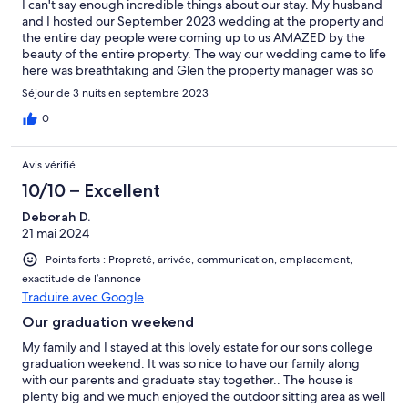
I can't say enough incredible things about our stay. My husband
and I hosted our September 2023 wedding at the property and
the entire day people were coming up to us AMAZED by the
beauty of the entire property. The way our wedding came to life
here was breathtaking and Glen the property manager was so
incredibly helpful with communication throughout. The house
Séjour de 3 nuits en septembre 2023
was extremely clean and we loved hanging out by the pool the
days leading up to the wedding. I only hope we have an excuse
0
to stay here again in the future!
Avis vérifié
10/10 – Excellent
Deborah D.
21 mai 2024
Points forts : Propreté, arrivée, communication, emplacement,
exactitude de l’annonce
Traduire avec Google
Our graduation weekend
My family and I stayed at this lovely estate for our sons college
graduation weekend. It was so nice to have our family along
with our parents and graduate stay together.. The house is
plenty big and we much enjoyed the outdoor sitting area as well