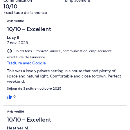
Communication
Emplacement
sur 39.
10/10
Exactitude de l’annonce
Avis
Avis vérifié
10/10 – Excellent
Lucy B.
7 nov. 2025
Points forts : Propreté, arrivée, communication, emplacement,
exactitude de l’annonce
Traduire avec Google
This was a lovely private setting in a house that had plenty of
space and natural light. Comfortable and close to town. Perfect
weekend.
Séjour de 3 nuits en octobre 2025
0
Avis vérifié
10/10 – Excellent
Heather M.