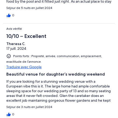
food by the pool and it fitted just right. As an actual place to stay
and live, it is okay. The rooms are spacious but none of the main
Séjour de 5 nuits en juillet 2024
ones actually have privacy since the walls don’t close all the way
up or it communicates with another. Also the bath rooms, dryer
0
and dishwasher are pretty old and small for such a big space.
Most of the outside and inside needs Some paint or fixing. The
Avis vérifié
house keeper Glen is super helpful to support and move things
around. Sean, the owner, was easy to communicate with and
10/10 – Excellent
accommodating. For a few days and events mostly outside it’s
Theresa C.
great. We had a fantastic time and it gives astonishing pictures If
17 juill. 2024
you plan to mostly be inside or expect a spick and span place
inside and out, think where your expectations are.
Points forts : Propreté, arrivée, communication, emplacement,
exactitude de l’annonce
Traduire avec Google
Beautiful venue for daughter’s wedding weekend
If you are looking for a stunning wedding venue with a
European vibe this is it. The large home had ample comfortable
sleeping space for our wedding party of 13 and so many seating
areas that it never felt crowded. Glen the caretaker does an
excellent job maintaining gorgeous flower gardens and he kept
the pool very clean. He also made check-in and check-out very
Séjour de 3 nuits en juillet 2024
easy. We rented a large tent for the catered (Juliana’s)
appetizers, dinner, dessert, dancing and that area is situated in a
0